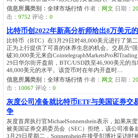
信息所属类别：
全球市场行情
作者：
网文
日期：
20
击：
9752
评论：
0
比特币创2022年新高分析师给出8万美元
比特币（BTC）在3月29日对48,000美元进行了
正为上行提供了可喜的休养生息的机会。交易员“强
破30,000美元来自CointelegraphMarketsPro和Tr
29日华尔街开盘前，BTC/USD跌至46,900美元
48,000美元的水平。该货币对在年内开盘时…
信息所属类别：
全球市场行情
作者：
网文
日期：
20
击：
10067
评论：
0
灰度公司准备就比特币ETF与美国证券交
争
灰度首席执行官MichaelSonnenshein表示，如
被美国证券交易委员会（SEC）拒绝，该公司准备
3月29日星期二，Sonnenshein在接受彭博社采