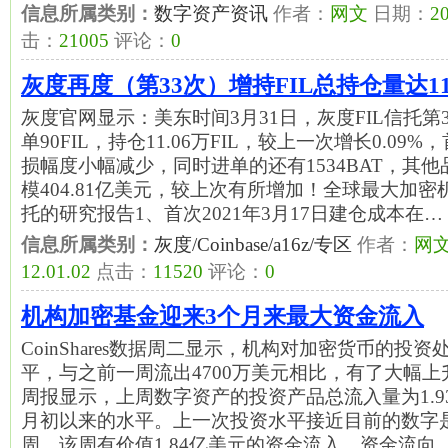
信息所属类别：
数字资产资讯
作者：
网文
日期：
20
击：
21005
评论：
0
灰度再度（第33次）增持FIL总持仓量达11.
灰度官网显示：美东时间3月31日，灰度FIL信托第32
单90FIL，持仓11.06万FIL，较上一次增长0.09
损幅度小幅减少，同时进单的还有1534BAT，其
模404.81亿美元，较上次有所增加！全球最大加密机构
托的研究报告1、首次2021年3月17日建仓成本在…
信息所属类别：
灰度/Coinbase/a16z/专区
作者：
网
12.01.02
点击：
11520
评论：
0
机构加密基金迎来3个月来最大资金流入
CoinShares数据周二显示，机构对加密货币的投
平，与之前一周流出4700万美元相比，有了大幅
周报显示，上周数字资产的投资产品总流入量为1.93
月初以来的水平。上一次投资水平接近目前的数字是
周，该周有价值1.84亿美元的资金流入。资金流向