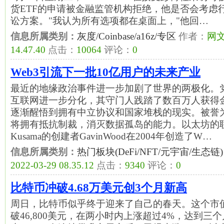
货ETF的申请被金融监管机构拒绝，他是否会考虑
讼方案。"我认为所有选项都在桌面上，"他回…
信息所属类别：
灰度/Coinbase/a16z/专区
作者：
网
14.47.40
点击：
10064
评论：
0
Web3引流下一批10亿用户的未来产业
最近的地缘政治事件进一步加剧了世界的两极化。
互联网进一步分化，其守门人践踏了数百万人获得
逐渐醒悟到拥有中立协议和国家堆栈的现实。被誉为
将拥有抵抗制裁，消灭数据孤岛的能力。以太坊的联合创
Kusama的创建者GavinWood在2004年创造了W…
信息所属类别：
热门板块(DeFi/NFT/元宇宙/生态链)
2022-03-29 08.35.12
点击：
9340
评论：
0
比特币冲破4.68万美元创3个月新高
周日，比特币似乎终于迎来了自己的春天。这个市
破46,800美元，在两小时内上涨超过4%，达到三