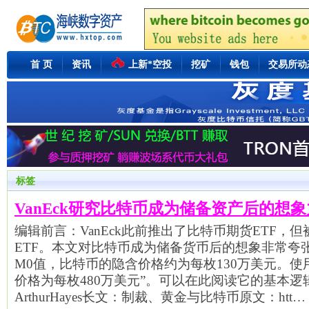
首 页
资讯
上新*空投
挖矿
钱包
交易所动
标签
VanEck研究比特币成为储备资产后的想象
编辑前言：VanEck此前推出了比特币期货ETF，
ETF。本文对比特币成为储备货币后的想象非常夸
M0值，比特币的隐含价格约为每枚130万美元。使
价格为每枚480万美元”。可以在此阅读它的基本
ArthurHayes长文：制裁、黄金与比特币原文：htt…