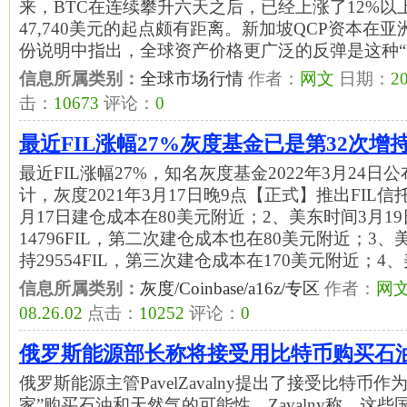
来，BTC在连续攀升六天之后，已经上涨了12%以上
47,740美元的起点颇有距离。新加坡QCP资本在
份说明中指出，全球资产价格更广泛的反弹是这种“
信息所属类别：
全球市场行情
作者：
网文
日期：
20
击：
10673
评论：
0
最近FIL涨幅27%灰度基金已是第32次增持
最近FIL涨幅27%，知名灰度基金2022年3月24日公
计，灰度2021年3月17日晚9点【正式】推出FIL信托
月17日建仓成本在80美元附近；2、美东时间3月1
14796FIL，第二次建仓成本也在80美元附近；3、
持29554FIL，第三次建仓成本在170美元附近；4
信息所属类别：
灰度/Coinbase/a16z/专区
作者：
网
08.26.02
点击：
10252
评论：
0
俄罗斯能源部长称将接受用比特币购买石
俄罗斯能源主管PavelZavalny提出了接受比特币
家”购买石油和天然气的可能性。Zavalny称，这