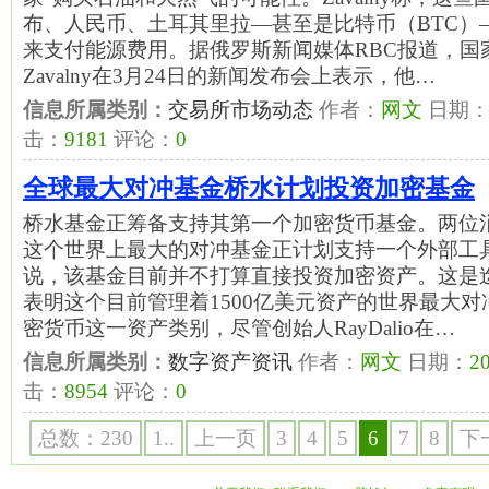
布、人民币、土耳其里拉—甚至是比特币（BTC）
来支付能源费用。据俄罗斯新闻媒体RBC报道，国
Zavalny在3月24日的新闻发布会上表示，他…
信息所属类别：
交易所市场动态
作者：
网文
日期
击：
9181
评论：
0
全球最大对冲基金桥水计划投资加密基金
桥水基金正筹备支持其第一个加密货币基金。两位消息人
这个世界上最大的对冲基金正计划支持一个外部工
说，该基金目前并不打算直接投资加密资产。这是
表明这个目前管理着1500亿美元资产的世界最大
密货币这一资产类别，尽管创始人RayDalio在…
信息所属类别：
数字资产资讯
作者：
网文
日期：
20
击：
8954
评论：
0
总数：230
1..
上一页
3
4
5
6
7
8
下