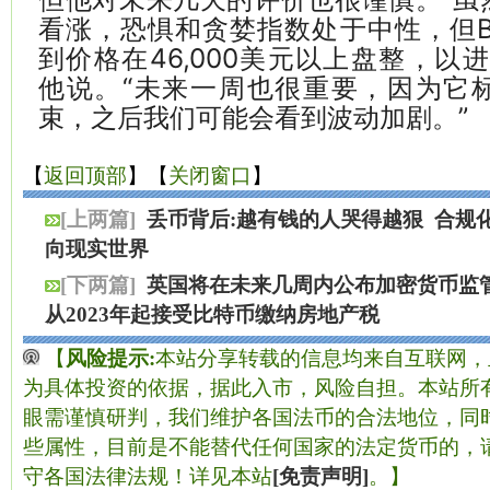
看涨，恐惧和贪婪指数处于中性，但B
到价格在46,000美元以上盘整，以
他说。“未来一周也很重要，因为它
束，之后我们可能会看到波动加剧。”
【
返回顶部
】【
关闭窗口
】
[上两篇]
丢币背后:越有钱的人哭得越狠
合规
向现实世界
[下两篇]
英国将在未来几周内公布加密货币监
从2023年起接受比特币缴纳房地产税
【
风险提示:
本站分享转载的信息均来自互联网，
为具体投资的依据，据此入市，风险自担。本站所有
眼需谨慎研判，我们维护各国法币的合法地位，同
些属性，目前是不能替代任何国家的法定货币的，
守各国法律法规！详见本站
[免责声明]
。】