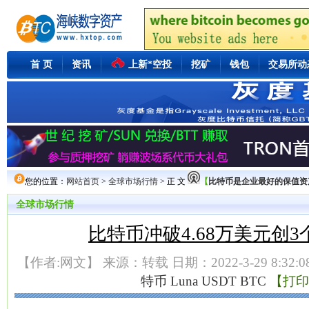
首 页
资讯
上新*空投
挖矿
钱包
交易所动
您的位置：
网站首页
>
全球市场行情
> 正 文
【
比特币是企业最好的保值资产Mi
全球市场行情
比特币冲破4.68万美元创
【作者:网文】 来源：转载 日期：2022-3-29 8:32:
特币
Luna
USDT
BTC
【打印