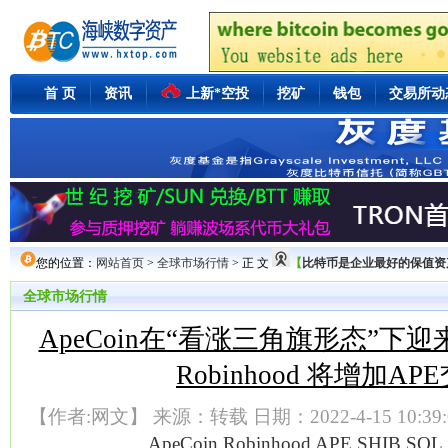
首 页
资讯
上新*空投
挖矿
钱包
交易所动
您的位置：
网站首页
>
全球市场行情
> 正 文
【
比特币是企业最好的保值资产Mi
全球市场行情
ApeCoin在“看涨三角旗形态”下迎
Robinhood 将增加AP
【作者:网文】 来源：转载 日期：2022-4-15 10:39
ApeCoin
Robinhood
APE
SHIB
SOL