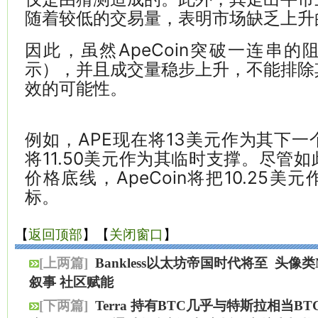
随着较低的交易量，表明市场缺乏上升
因此，虽然ApeCoin突破一连串
示），并且成交量稳步上升，不能排除
效的可能性。
例如，APE现在将13美元作为其下
将11.50美元作为其临时支撑。尽管
价格底线，ApeCoin将把10.25
标。
【
返回顶部
】【
关闭窗口
】
[上两篇]
Bankless以太坊帝国时代将至
头像类
叙事 社区赋能
[下两篇]
Terra 持有BTC几乎与特斯拉相当B