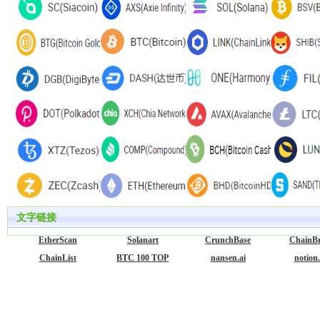
文字链接
EtherScan
Solanart
CrunchBase
ChainBr
ChainList
BTC 100 TOP
nansen.ai
notion.