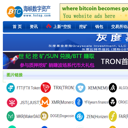
首 页
资讯
上新*空投
挖矿
钱包
交易所动
图片链接