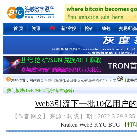
首 页
资讯
上新*空投
挖矿
钱包
交易所动
您的位置：
网站首页
>
热门板块(DeFi/NFT/元宇宙/生态链)
> 正 文
【
比特币
热门板块(DeFi/NFT/元宇宙/生态链)
Web3引流下一批10亿用户
【作者:网文】 来源：转载 日期：2022-3-29 8:35
Kraken
Web3
KYC
BTC
【打