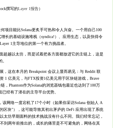
lock撰写的
Layer 1报告
‌）
任何项目能比Solana更炙手可热和令人兴奋。一个用自己100
长的基础设施堆栈（syndica!）、应用生态，以及快得令
ayer 1主导地位的第一个有力挑战者。
化这方面超越以太坊，而是试着把各方面都放进它的主链上，这是
的。
本月的 Breakpoint 会议上显而易见：与 Reddit 联
1 亿美元，与FTX投资1亿美元用于区块链游戏，Brave
链，Phantom作为Solana的浏览器钱包最近也达到了100万
面已经有了潜在的主导平台优势。
，该网络一度宕机了17个小时（如果你采访Solana 创始人 A
小时的区块”），这可能导致其初出茅庐的 DeFi 应用出现了系统
以太坊早期面料的技术挑战没有什么不同。我们经常忘记，
是在不到两年前推出的，成长的痛苦是不可避免的，网络在其