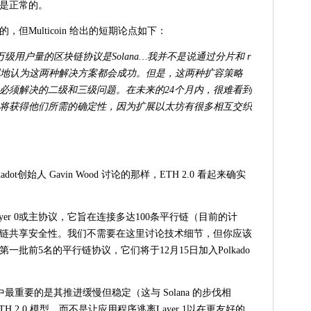
是正常的。
但Multicoin 给出的短期论点如下：
级用户量的区块链协议是Solana…我并不是说通过分片和 r
乐观地认为这两种解决方案都会成功。但是，这两种扩容策略
必须解决的二级和三级问题。在未来的24个月内，很难看到
将获得他们所需的确定性，因为扩展以太坊有很多相互交织
dot创始人 Gavin Wood 讨论的那样，ETH 2.0 看起来确实
Layer 0或主协议，它旨在连接多达100条平行链（目前的计
链共享安全性。我们不需要在这里讨论技术细节，但你应该
批前5名的平行链协议，它们将于12月15日加入Polkado
其中最重要的是其推进缓慢但稳定（这与 Solana 的步伐相
 2.0 模型，而不是让应用程序逃离Layer 1以在更友好的