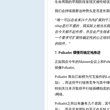
生命周期的早期阶段发现灾难性错误
我们会持续观察这种势头是否是长期的，
“唯一可以在未来24个月内扩展到千万
ollup是行不通的，我实际上相当
在今天都不起作用，并且会产生很多
一个要求可扩展性确定性的公正组织
的组件。”
7. Polkadot 缓慢而稳定地推进
正如我在今年的Mainnet会议上和Polka
很像Polkadot。
Polkadot 将自己标榜为可互操作的
划），而这些平行链将竞争与其中继
特别关注本月取得平行链插槽拍卖的第一
t网络。
Polkadot之所以有趣有几个原因，
反），而且开发团队似乎正在反转 ETH