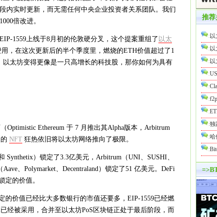
段内实时更新，而无需任何中央企业投资者关系团队。我们
推荐
000倍改进。
:
以
IP-1559上线于8月初的伦敦硬分叉，这个提案重组了
以太
:
以
费用，在这次更新后的半个季度里，燃烧的ETH价值超过了1
:
以
，以太坊变得更像是一只高增长的科技股，那你如何为具有
:
U
:
Cl
:
f
:
E
:
独
mistic Ethereum 于 7 月推出其Alpha版本，Arbitrum
:
哈
天的
NFT
狂热依旧将以太坊网络推向了极限。
:
Bi
 Synthetix）锁定了3.3亿美元，Arbitrum（UNI、SUSHI、
Aave、Polymarket、Decentraland）锁定了51 亿美元。DeFi
=>
些锁定的价值。
fi中锁定的价值已经比大多数银行的市值还要多，EIP-1559已经燃
 2已经被采用，合并至以太坊PoS区块链正处于最后阶段，而