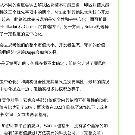
从不同的角度尝试去解决区块链不可能三角，即区块链只能
这三个优先事项中的两个。Vitalik 和其他以太坊核心开发
来团结起来，此路线优先考虑的是安全性和去中心化，而可扩展
olkadot 和 Cosmos 的首选路径。另一方面，Solana则选择
了一定程度的去中心化。
会去思考他们的整个市值大小、开发者生态、守护的价值、
和那些蓝筹Dapps会如何选择。
优势是无懈可击的，但现在我不太确定，即使它走过了顺风的
去中心化）和架构健全性充其量只是次要属性，最坏的情况
中心化抛在一边，但确实很多协议都放弃了。
VM 竞争对手，它也会将部分价值导向其依赖可扩展性的Rollu
的市值占比达到了60%，而这将在2022年降低至50%以下，或者
掉部分增长空间，又或者两者都有。
 加密计算平台的观点。Watkins也指出：拥有多个赢家的加
，会有5家市值超过1万亿美元的科技公司。（
完整文章
‌）