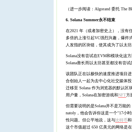
（进一步阅读：Algorand 委托 The B
6. Solana Summer永不结束
在2021 年（或者加密史上），没有
多倍的上涨引起VC强烈兴趣，爆炸式增
人发指的区块链，使其成为了以太坊L
Solana没有尝试在EVM和模块
Solana善长而以太坊甚至都没有尝试
该团队正在以极快的速度推进项目进展，这在
合创始人一起为去中心化社交媒体投资 
迁移至 Solana 作为浏览器的默认区块
用户量，Solana在加密游戏和
NFT
方
但需要说明的是Solana并不是万能的
natoly，他会告诉你这是一个“17
性问题。但公平地说，这与
比特币
和
这个市值超过 650 亿美元的网络