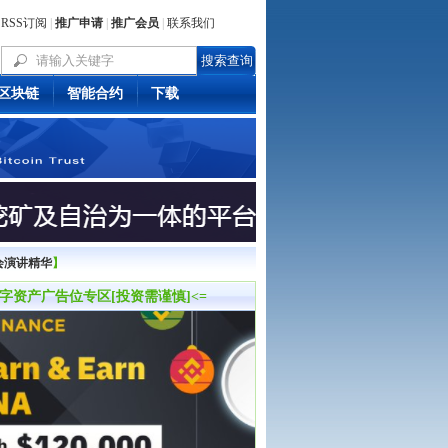
RSS订阅
|
推广申请
|
推广会员
|
联系我们
区块链
智能合约
下载
事会演讲精华
】
数字资产广告位专区[投资需谨慎]<=