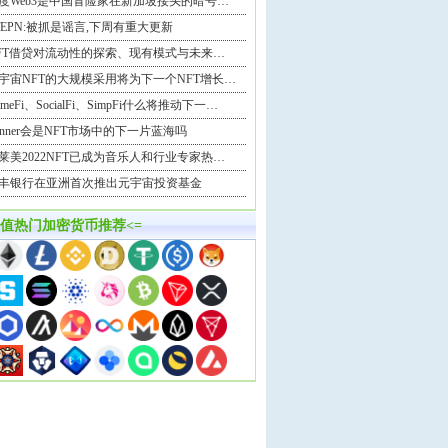
度Web3是中国冒险家在新加坡接头的暗号…
TEPN:被抓是谣言,下周有重大更新
FT借贷对流动性的探索、现有模式与未来…
宇宙NFT的大规模采用将为下一个NFT增长…
ameFi、SocialFi、SimpFi什么将推动下一…
anner会是NFT市场中的下一片蓝海吗
莱美2022NFT已成为音乐人和行业专家热…
丰银行在亚洲首次推出元宇宙投资基金
市值热门加密货币推荐<=