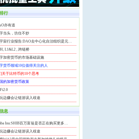
排行
AO亦有道
字当头，坊住不炒
宇宙行业报告:DAO去中心化自治组织是元…
H, L1&L2 , 跨链桥
字加密货币的市场基础设施
字货币领域10位值得关注的人
荐]关于比特币的10个思考
国的加密货币政策
Fi2.0
玩边赚会让链游误入歧途
信息
hiba Inu:SHIB百万富翁是否正在购买更多…
玩边赚会让链游误入歧途