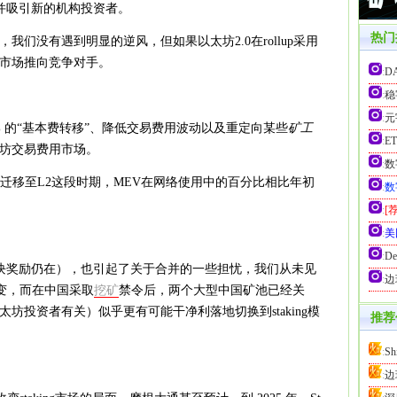
，并吸引新的机构投资者。
热门
我们没有遇到明显的逆风，但如果以太坊2.0在rollup采用
市场推向竞争对手。
:
D
:
稳
:
元
2.5% 的“基本费转移”、降低交易费用波动以及重定向某些
矿工
:
ET
坊交易费用市场。
:
数
迁移至L2这段时期，MEV在网络使用中的百分比相比年初
:
数
:
[
:
美
:
De
（区块奖励仍在），也引起了关于合并的一些担忧，我们从未见
:
边
转变，而在中国采取
挖矿
禁令后，两个大型中国矿池已经关
坊投资者有关）似乎更有可能干净利落地切换到staking模
推荐
:
S
）
:
边