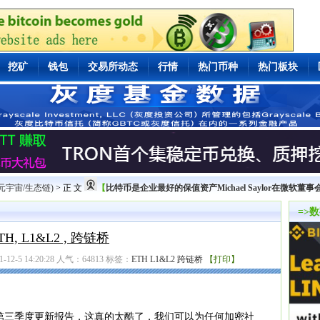
挖矿
钱包
交易所动态
行情
热门币种
热门板块
/元宇宙/生态链)
> 正 文
【
比特币是企业最好的保值资产Michael Saylor在微软董
=>
TH, L1&L2 , 跨链桥
-5 14:20:28 人气：
64813
标签：
ETH
L1&L2
跨链桥
【打印】
第三季度更新报告，这真的太酷了，我们可以为任何加密社