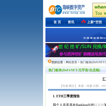
首 页
资讯
上新*空投
您的位置：
网站首页
>
热门板块(DeFi/NFT
热门板块(DeFi/NFT/元宇宙/生态链)
E
【作者:网文】 来源：转载 日期：2021-12
1. ETH三季度报告
我个人非常喜欢Bankless出的
以太坊