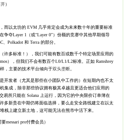
离开
‌）
，而以太坊的 EVM 几乎肯定会成为未来数十年的重要标准
Layer 1（或“Layer 0”）份额的竞赛中其他早期领导
、Polkadot 和 Terra 的部分。
（许多标准！），我们可能有数百或数千个特定场景应用的
smos），但我们不会有数百个L0/L1/L2标准。正如 Ramshrey
那样，主要的技术平台倾向于
双头垄断
‌。
是开发者（尤其是那些在小团队中工作的）在短期内也不太
虚拟机集成，除非那些协议拥有极其卓越且更适合他们应用的
交易所只能在 Solana 上运行，因为它的中央限价订单簿在
许多新贵在中期仍将面临选择，要么走安全路线建立在以太
技术堆栈上建立新土地，这可能无法在熊市中活下来。
essari pro付费会员）