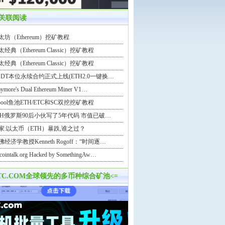
关联阅读
太坊（Ethereum）挖矿教程
太经典（Ethereum Classic）挖矿教程
太经典（Ethereum Classic）挖矿教程
SDT本位永续合约正式上线(ETH2.0一键换…
aymore's Dual Ethereum Miner V1…
2pool鱼池ETH/ETC和SC双挖挖矿教程
TH俄罗斯90后小伙写了5年代码 市值已破…
家:以太币（ETH）暴跌,谁之过？
佛经济学教授Kenneth Rogoff：“时间逐…
tcointalk.org Hacked by SomethingAw…
BTC.COM全球领先的多币种综合矿池<=