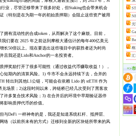
staking市场的局面，摩根大通甚至预计，到 2025 年，St
:
深
美元的行业，尽管迁移带来了很多好处，但Staking也会带来机会
:
S
证（特别是在为期一年的初始质押期）会阻止这些资产被用
:
N
:
元
:
G
拥有流动性的合成token，从而解决了这个麻烦。目前，
:
B
我们要在 2025 年之前达到摩根大通估计的每年400亿美元
:
格
增长50倍以上。现在要选出这些项目中的获胜者还为时尚
我还是Lido和Anchor的一名投资者。
:
汇
质押奖励打开了很多可能性（通过收益代币赚取收益！），
=>
心短期内的清算风险。1) 牛市不会永远持续下去，合并的
 转出到其他L1公链，可能会在依赖 Lido 的 stETH 作为
银行挤兑场景；2)这段时间以来，跨链桥已经几次受到了黑客攻
了许多复合技术风险；3) 在合并后的环境中早期验证器停
将影响质押代币的价值。
与DeFi 一样神奇的是，我还是知道系统杠杆、抵押层、
元的网络（以前所未有的方式）迁移到全新的区块链所带来的风