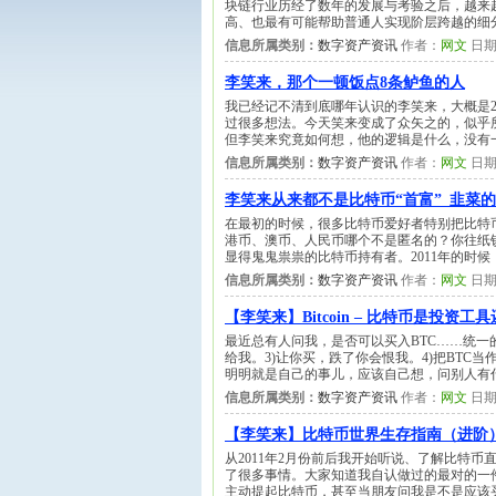
块链行业历经了数年的发展与考验之后，越来
高、也最有可能帮助普通人实现阶层跨越的细
信息所属类别：
数字资产资讯
作者：
网文
日期
李笑来，那个一顿饭点8条鲈鱼的人
我已经记不清到底哪年认识的李笑来，大概是2
过很多想法。今天笑来变成了众矢之的，似乎
但李笑来究竟如何想，他的逻辑是什么，没有
信息所属类别：
数字资产资讯
作者：
网文
日期
李笑来从来都不是比特币“首富”_韭菜
在最初的时候，很多比特币爱好者特别把比特
港币、澳币、人民币哪个不是匿名的？你往纸
显得鬼鬼祟祟的比特币持有者。2011年的时
信息所属类别：
数字资产资讯
作者：
网文
日期
【李笑来】Bitcoin – 比特币是投资
最近总有人问我，是否可以买入BTC……统一
给我。3)让你买，跌了你会恨我。4)把BTC当
明明就是自己的事儿，应该自己想，问别人有什么
信息所属类别：
数字资产资讯
作者：
网文
日期
【李笑来】比特币世界生存指南（进阶
从2011年2月份前后我开始听说、了解比特
了很多事情。大家知道我自认做过的最对的一
主动提起比特币，甚至当朋友问我是不是应该