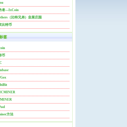
nu
者—IxCoin
rothers（比特兄弟）韭菜庄园
软比特币
标签
coin
特币
C
nbase
Gox
tiBit
ICMINER
MINER
ool
miner方法