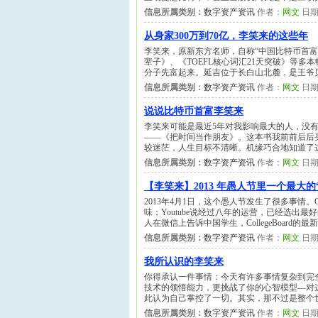
信息所属类别：
数字资产资讯
作者：
网文
日期
从身家300万到70亿，李笑来的这些年
李笑来，原新东方名师，自称“中国比特币首
辈子》、《TOEFL核心词汇21天突破》等多
分子先富起来。延吉位于长白山北麓，是王爷贝
信息所属类别：
数字资产资讯
作者：
网文
日期
说说比特币首富李笑来
李笑来可能是最近5年对我影响最大的人，没
——《把时间当作朋友》。这本书我前前后后
较迷茫，人生目标不清晰。机缘巧合地知道了
信息所属类别：
数字资产资讯
作者：
网文
日期
【李笑来】2013 年愚人节里一个最大的
2013年4月1日，这个愚人节发生了很多事情。G
味；Youtube说经过八年的运营，已经选出
人在微信上告诉中国学生，CollegeBoar
信息所属类别：
数字资产资讯
作者：
网文
日期
我所认识的李笑来
你得承认一件事情：今天有许多事情复杂到完
技术的领悟能力，更挑战了你的心智模型—对
此认为自己掌控了一切。其实，那不过是整个
信息所属类别：
数字资产资讯
作者：
网文
日期