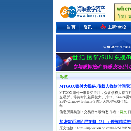
首 页
资讯
上新*空投
标签
MTGOX赔付大揭秘:债权人收款时间
MTGOX赔付一事备受关注，众多债权人都
交易所，等待时间差异极大。其中，Kraken需90天
SBIVCTrade和Bitbank仅需14天就能
年…
信息所属类别：
交易所市场动态
作者：
网文
日
加密货币与阶层穿越（2）：传统精英
原文链接：https://mp.weixin.qq.com/