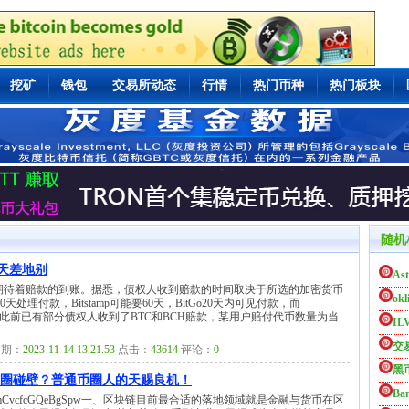
挖矿
钱包
交易所动态
行情
热门币种
热门板块
随机
竟天差地别
Ast
在期待着赔款的到账。据悉，债权人收到赔款的时间取决于所选的加密货币
okl
处理付款，Bitstamp可能要60天，BitGo20天内可见付款，而
完成付款。此前已有部分债权人收到了BTC和BCH赔款，某用户赔付代币数量为当
IL
交
期：
2023-11-14 13.21.53
点击：
43614
评论：
0
黑
链圈碰壁？普通币圈人的天赐良机！
Ba
s/IcSJ7yB2mCvcfcGQeBgSpw一、区块链目前最合适的落地领域就是金融与货币在区