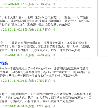
：
2015-10-26 09.17.27
点击：
21304
评论：
0
富”，著名天使投资人，著有《把时间当作朋友》、《新生——七年就是一
本畅销书，现为情非得已(北京)科技有限公司创始人，致力于让一部分知识
勒们的“龙兴之地”。延吉距中俄边境60公里，向东30公…
：
2018-01-11 09.14.59
点击：
11117
评论：
0
有之一。不是因为他是比特币首富，而是因为他写了一本经典的常销书
买了5本，每个版本我都买过，而且还买了两本送人。那个时候，我还比
这本书，网上好评如潮，于是我就买了。后来，这本书我至少读…
：
2016-10-11 09.11.58
点击：
76794
评论：
0
“玩笑
oogle一本正经地推出了一个GoogleNose，说是可以通过互联网传递气
最好的视频，从此再无必要继续运营；Apple在官方网站贴出一则道歉信；有
d的最新通告：从现在开始国际考生参加SAT考试的时候，可以带电子…
：
2014-01-11 09.10.13
点击：
77152
评论：
0
全超出了你的理解能力。它不单挑战你对资讯的处理能力，不单挑战你对
这个世界的认知方式。我们中的大多数，都生活在自己熟知的领域内，因
世界的一小瓣碎片。不相信的话，你可以试着找个完全没有…
：
2017-10-11 09.08.06
点击：
12438
评论：
0