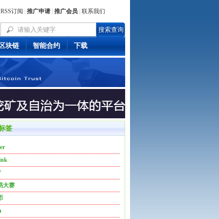
RSS订阅
|
推广申请
|
推广会员
|
联系我们
区块链
智能合约
下载
标签
er
ink
V
易大赛
币
n