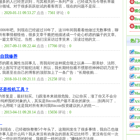
越多的人已经意识到，与其相关的一系列产业，已经成为当今增长率最
Me
分领域。对于很多跃跃欲试的看客而言，现在的问题不是应…
模仿
：
2020-01-11 09.53.27
点击：
7561
评论：
0
B
微
006年吧。到现在已经超过10年了。这10年间我看着他做过无数事情，聊
所有事情都怪他，很多文章干脆把他描述成一个处心积虑的骗子的文章。
一篇文章写过。当然，他们没采访过李笑来，没读过他的文…
热门
：
2017-09-11 09.22.44
点击：
17766
评论：
0
Bit
的自我修养
比
币的匿名属性当回事儿，而我却对这种观念嗤之以鼻——那美钞、法郎、
钞上面写字还可能犯法呢！所以，我长期特别看不惯那些神神叨叨乃至于
BT
候，我甚至在自己的博客的顶部加上了一条广告：“长期收购…
Coi
：
2018-10-11 09.21.11
点击：
21258
评论：
0
MT
工具还是投机工具？
Mul
的答复是，最好别买。1)跟涨本来就很危险。2)让你买，涨了你又不会分
作纯粹囤积对象的人，其实是Bitcoin用户最不喜欢的家伙……|别再问了，
AS
用呢？这是我对所有来问我Bitcoin投资建议的人的统一…
CG
：
2013-04-11 09.20.14
点击：
15656
评论：
0
P2P
）
cg
币直到现在，已经都快整整5个年头了。这期间发生了很多事情，我自己也做
件事儿是什么吗？我从来没有劝身边的朋友买过比特币，更没有任何一次
买一些比特币的时候，我都是一样的说辞：“赚钱的方法很…