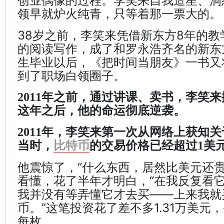
创业偶像的过程。李笑来自我造星、洞
领早就炉火纯青，只等着那一票大的。
38岁之前，李笑来凭借新东方8年的
的阅读写作，成了和罗永浩齐名的新东
生毕业以后，《把时间当朋友》一书又
到了职场白领圈子。
2011年之前，通过讲课、卖书，李笑
这年之后，他的命运彻底逆袭。
2011年，李笑来第一次从网络上获知关
当时，
比特币
的交易价格已经超过1美
他震惊了，“什么东西，居然比美元还贵
看懂，花了半年才明白，“在我反复看它
我并没有等弄懂它才去买——上来我就买
币。”这笔投资花了差不多1.31万美元
每枚。