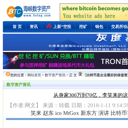
首 页
资讯
上新*空投
挖矿
钱包
交易所动
您的位置：
网站首页
>
数字资产资讯
> 正 文
【
比特币是企业最好的保值资产Mi
数字资产资讯
从身家300万到70亿，李笑来的
【作者:网文】 来源：转载 日期：2018-1-11 9:14:
笑来
赵东
ico
MtGox
新东方
演讲
比特币