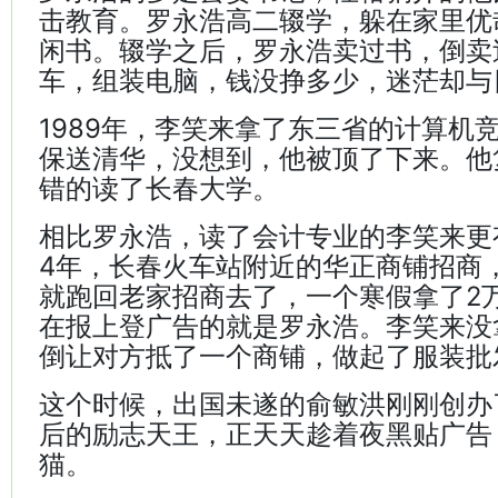
击教育。罗永浩高二辍学，躲在家里优
闲书。辍学之后，罗永浩卖过书，倒卖
车，组装电脑，钱没挣多少，迷茫却与
1989年，李笑来拿了东三省的计算机
保送清华，没想到，他被顶了下来。他
错的读了长春大学。
相比罗永浩，读了会计专业的李笑来更有
4年，长春火车站附近的华正商铺招商
就跑回老家招商去了，一个寒假拿了2
在报上登广告的就是罗永浩。李笑来没
倒让对方抵了一个商铺，做起了服装批
这个时候，出国未遂的俞敏洪刚刚创办
后的励志天王，正天天趁着夜黑贴广告
猫。