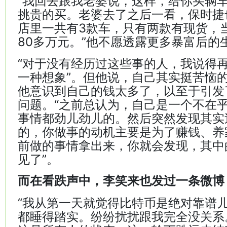
“我回去跟我老婆说，这样，给你买辆
挑贵的买。老婆去了之后一看，保时捷
店里一共有3款车，只有两款有现货，当
80多万元。”他不愿透露更多暴富后的
“对于没有经历过这些事的人，我说得
一种想象”。但他说，自己其实挺苦恼
他意识到自己的钱太多了，以至于引发
问题。“之前总认为，自己是一个不在
事情都劲儿劲儿的。然后突然发现其实
的，你做事的动机主要是为了赚钱、养
前做的事情拿出来，你就会发现，其中
见了”。
而在看跌声中，李笑来也发过一条微博
“我从第一天就觉得比特币是绝对靠谱
都睡得踏实。纷纷扰扰跟我完全没关系