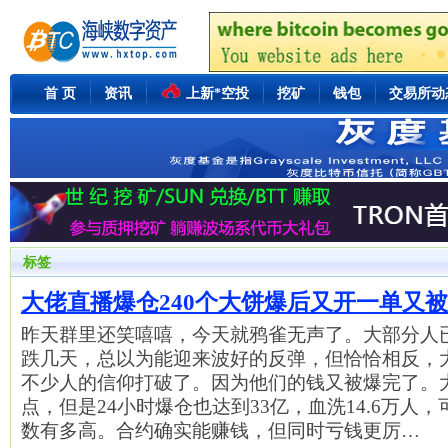
首 页
资讯
上新*空投
挖矿
钱包
交易所动
标签
大佬直播爆仓240个大饼爆后又开一单又
昨天群里还笑嘻嘻，今天就鸦雀无声了。大部分人
跌几天，总以为能迎来波好的反弹，但恰恰相反，
不少人的信仰打破了。因为他们的钱又被爆完了。
点，但是24小时爆仓也达到33亿，血洗14.6万人
数有多高。合约确实能赚钱，但同时亏钱更厉…