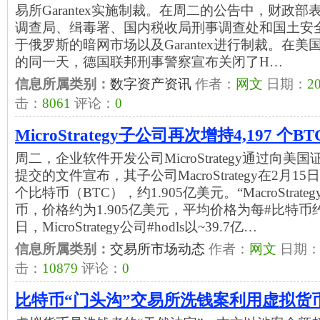
易所Garantex实施制裁。在周二的公告中，财政
调查局、缉毒署、国内税收局刑事调查处和国土安
于俄罗斯的暗网市场以及Garantex进行制裁。在
的同一天，德国联邦刑事警察宣布关闭了H…
信息所属类别：
数字资产资讯
作者：
网文
日期：
20
击：
8061
评论：
0
MicroStrategy子公司再次增持4,197 个BT
周二，企业软件开发公司MicroStrategy通过向美
提交的文件宣布，其子公司MacroStrategy在2月15
个比特币（BTC），约1.905亿美元。“MacroStrat
币，价格约为1.905亿美元，平均价格为每#比特币约4
日，MicroStrategy公司#hodls以~39.7亿…
信息所属类别：
交易所市场动态
作者：
网文
日期
击：
10879
评论：
0
比特币“门头沟”交易所洗钱案利用虚拟货