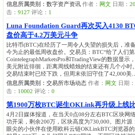
信息所属类别：
数字资产资讯
作者：
网文
日期：
20
击：
9127
评论：
1
Luna Foundation Guard再次买入413
盘价高于4.2万美元斗争
比特币(BTC)在经历了一周令人失望的损失后，准备
今为止的最低周收盘价。交易员：BTC“给了人们第
CointelegraphMarketsPro和TradingView的数据显
美元附近徘徊，距离周线蜡烛的结束还有几个小时
交易结束时已经下跌，但周末依旧守住了42,000美
信息所属类别：
交易所市场动态
作者：
网文
日期
击：
10002
评论：
0
第1900万枚BTC诞生OKLink再升级上线
4月2日媒体报道，在当天0点08分左右BTC区块网络上
功开采，剩余200万，区块高度为730,000。图
眼尖的小伙伴在使用欧科云链OKLinkBTC浏览