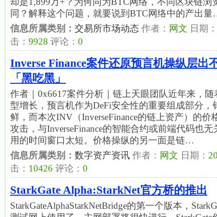
却是1,899万+？为何同为BTC网络，不同区块链
同？解释这个问题，就要说到BTC网络中的产出量
信息所属类别：
交易所市场动态
作者：
网文
日期
击：
9928
评论：
0
Inverse Finance案件还原预言机操纵
「黑吃黑」
作者｜0x6617案件分析｜链上天眼团队近年来，随
型增长，预言机作为DeFi安全性的重要组成部分
鲜，而本次INV（InverseFinance的链上资产
攻击，与InverseFinance的智能合约或前端代码
用的时间窗口太短。价格操纵的另一面是链…
信息所属类别：
数字资产资讯
作者：
网文
日期：
20
击：
10426
评论：
0
StarkGate Alpha:StarkNet官方桥的推出
StarkGateAlphaStarkNetBridge的第一个版本，Sta