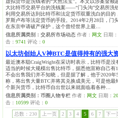
虚拟货币是洗钱者的“天然法宝”。本文以涉案金额
大比特币交易平台的洗钱案——“门头沟”交易所洗
利用交易所达到比特币和法定货币双重洗白的目的
罗斯卢布等法定货币的手段。2014年2月28日，门头
在东京申请破产保护，这个曾经世界上最…
信息所属类别：
交易所市场动态
作者：
网文
日期
击：
9741
评论：
0
以太坊创始人V神BTC是值得持有的强大
最近澳本聪CraigWright在采访时表示，比特币
适当的时候大规模出售比特币，据悉他宣称自己有11
不会出售我们并不知晓，但是据了解，他于2020年5月
称，将出售大量BTC并将其兑换成美元，可是他最
个新兴货币，比特币自出世以来就面临着各种…
信息所属类别：
币圈人物专栏
作者：
网文
日期：
20
击：
10599
评论：
0
总数：230
上一页
2
3
4
5
6
7
下一