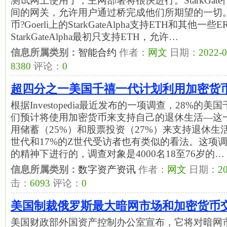
测试网上使用了，主网部署将很快进行。StarkGate作为
间的网关，允许用户通过桥完成他们所期望的一切。St
币?Goerli上的StarkGateAlpha支持ETH和其他
StarkGateAlpha最初只支持ETH，允许…
信息所属类别：
智能合约
作者：
网文
日期：
2022-0
8380
评论：
0
超四分之一美国千禧一代计划利用加密货
根据Investopedia最近发布的一项调查，28%
们预计将使用加密货币来支持自己的退休生活—这
用储蓄（25%）和股票投资（27%）来支持退休生
世代和17%的Z世代受访者也有类似的看法。这项
的精神下进行的，调查对象是4000名18至76岁的…
信息所属类别：
数字资产资讯
作者：
网文
日期：
20
击：
6093
评论：
0
美国制裁俄罗斯最大暗网市场和加密货币交易所
美国财政部外国资产控制办公室宣布，它将对暗网市场