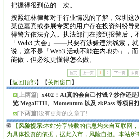
把握得很到位的一次。
按照红林律师对于行业情况的了解，深圳这
某位嘉宾或参展专案的用户存在投资纠纷导
得警方依法介入。执法部门在接到报警后，
「Web3 大会」——只要有涉嫌违法线索，
说，这不是「Web3 活动不能在内地办」，
能做，但必须更懂得怎么做。
首页
上一页
1
2
下一页
末页
【
返回顶部
】【
关闭窗口
】
[上两篇]
x402：AI真的会自己付钱？炒作还
览 MegaETH、Momentum 以及 zkPass 等项
[下两篇]
没有更新的文章了!
【
风险提示:
本站分享转载的信息均来自互联网，
为具体投资的依据，据此入市，风险自担。本站所有