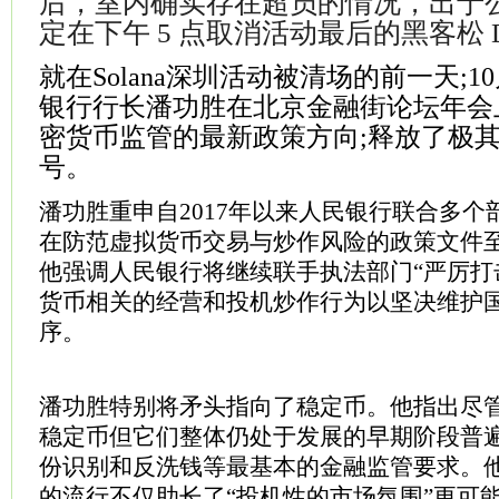
后，室内确实存在超员的情况，出于
定在下午 5 点取消活动最后的黑客松 D
就在Solana深圳活动被清场的前一天;1
银行行长潘功胜在北京金融街论坛年会
密货币监管的最新政策方向;释放了极
号。
潘功胜重申自2017年以来人民银行联合多个
在防范虚拟货币交易与炒作风险的政策文件
他强调人民银行将继续联手执法部门“严厉打
货币相关的经营和投机炒作行为以坚决维护
序。
潘功胜特别将矛头指向了稳定币。他指出尽
稳定币但它们整体仍处于发展的早期阶段普
份识别和反洗钱等最基本的金融监管要求。
的流行不仅助长了“投机性的市场氛围”更可