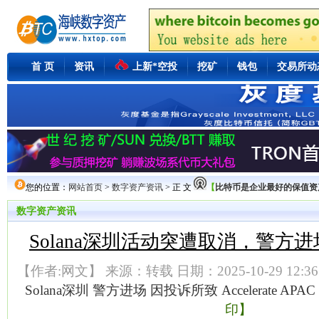
首 页
资讯
上新*空投
挖矿
钱包
交易所动
您的位置：
网站首页
>
数字资产资讯
> 正 文
【
比特币是企业最好的保值资产Mi
数字资产资讯
Solana深圳活动突遭取消，警方
【作者:网文】 来源：转载 日期：2025-10-29 12:36
Solana深圳
警方进场
因投诉所致
Accelerate
APAC
印】