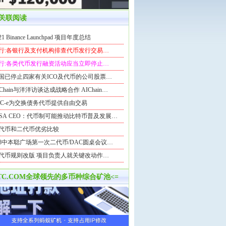
关联阅读
21 Binance Launchpad 项目年度总结
行:各银行及支付机构排查代币发行交易…
行:各类代币发行融资活动应当立即停止…
国已停止四家有关ICO及代币的公司股票…
IChain与洋洋访谈达成战略合作 AIChain…
TC-e为交换债务代币提供自由交易
ISA CEO：代币制可能推动比特币普及发展…
代币和二代币优劣比较
98中本聪广场第一次二代币/DAC圆桌会议…
代币规则改版 项目负责人就关键改动作…
BTC.COM全球领先的多币种综合矿池<=