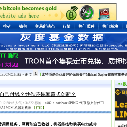
挖矿
钱包
交易所动态
行情
热门币种
热门板块
List/CMC上线)
> 正 文
【
比特币是企业最好的保值资产Michael Saylor在微软董
=>
的会自己付钱？炒作还是颠覆式创新？
12:30:46 人气：
34622
标签：
x402：
coinbase
$PING
代币
微支付代币
YAI
M2M
机器对机器
【打印】
付费调用服务，网页能自己收钱，机器能按秒购买电力或带