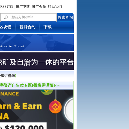
RSS订阅
|
推广申请
|
推广会员
|
联系我们
区块链
智能合约
下载
事会演讲精华
】
数字资产广告位专区[投资需谨慎]<=