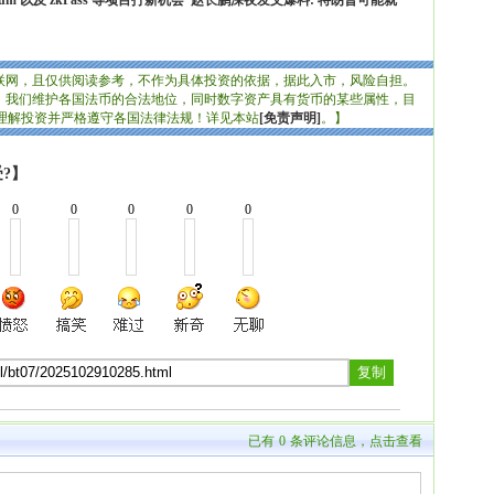
um 以及 zkPass 等项目打新机会
赵长鹏深夜发文爆料: 特朗普可能就
联网，且仅供阅读参考，不作为具体投资的依据，据此入市，风险自担。
判，我们维护各国法币的合法地位，同时数字资产具有货币的某些属性，目
理解投资并严格遵守各国法律法规！详见本站
[免责声明]
。】
?】
0
0
0
0
0
已有
0
条评论信息，点击查看