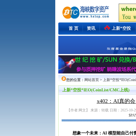
首 页
资讯
上新*空投
您的位置：
网站首页
>
上新*空投*IEO(Coin
上新*空投*IEO(CoinList/CMC上线)
x402：AI真
【作者:网文】 来源：转载 日期：2025-10-29 
$PA
想象一个未来：AI 模型能自己