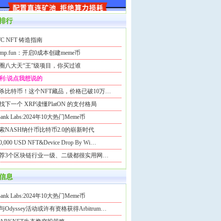
排行
TC NFT 铸造指南
ump.fun：开启0成本创建meme币
圈八大天“王”级项目，你买过谁
利:说点我想说的
杀比特币！这个NFT藏品，价格已破10万…
找下一个 XRP读懂PlatON 的支付格局
Bank Labs:2024年10大热门Meme币
索NASH纳什币比特币2.0的崭新时代
0,000 USD NFT&Device Drop By Wi…
荐3个区块链行业一级、二级都很实用网…
信息
Bank Labs:2024年10大热门Meme币
与Odyssey活动或许有资格获得Arbitrum…