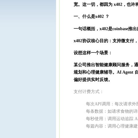
宽。这一切，都因为 x402，也许
一、什么是x402 ？
一句话概括，x402是
coinbase
推出
x402协议核心目的：
支持微支付
设想这样一个场景：
某公司推出智能健康顾问服务，
规划和心理健康辅导。AI Agen
偏好提供实时反馈。
支付计费方式：
每次API调用：每次请求外部服
每条数据：如请求食物的详细
每秒使用：调用运动追踪 AP
每篇内容：调用心理健康建议 A