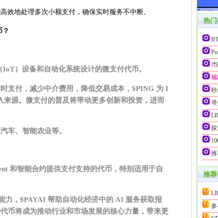
nt 能高效地处理多次小额支付，确保实时服务不中断。
热门
币？
:
B
:
P
:
币
网（IoT）设备和自动化系统设计的微支付代币。
:
福
支付，减少中介费用，降低交易成本，$PING 为 I
:
秒
收入来源。微支付的普及将带动更多创新和投资，进而
:
寻
:
L
:
探
驶汽车、智能农业等。
:
10
:
推
 Agent 和智能合约提供支付支持的代币，特别适用于自
推荐
:
L
能力，$PAYAI 帮助自动化经济中的 AI 服务获取报
:
参
种代币将成为推动行业和市场发展的核心力量，带来更