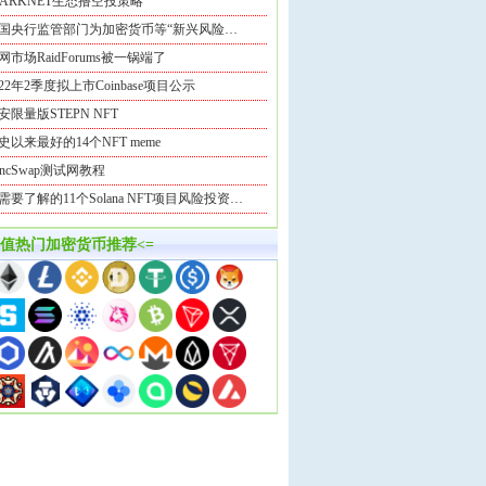
TARKNET生态撸空投策略
国央行监管部门为加密货币等“新兴风险…
网市场RaidForums被一锅端了
022年2季度拟上市Coinbase项目公示
安限量版STEPN NFT
史以来最好的14个NFT meme
yncSwap测试网教程
需要了解的11个Solana NFT项目风险投资…
市值热门加密货币推荐<=