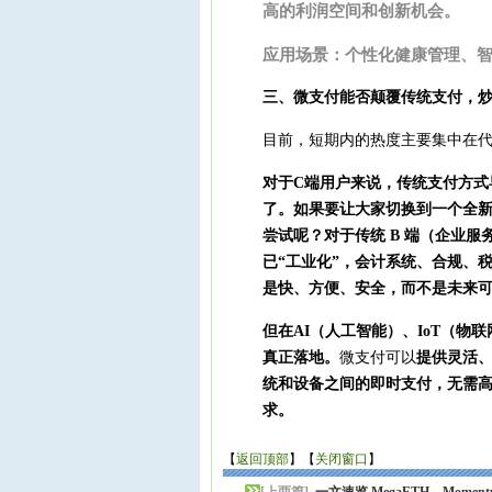
高的利润空间和创新机会。
应用场景：个性化健康管理、
三、微支付能否颠覆传统支付，
目前，短期内的热度主要集中在
对于C端用户来说，传统支付方式
了。如果要让大家切换到一个全
尝试呢？对于传统 B 端（企业服
已“工业化”，
会计系统
、合规、
是快、方便、安全，而不是未来
但在
AI
（人工智能）
、
IoT
（物联
真正落地。
微支付可以
提供灵活
统和设备之间的即时支付，无需
求。
【
返回顶部
】【
关闭窗口
】