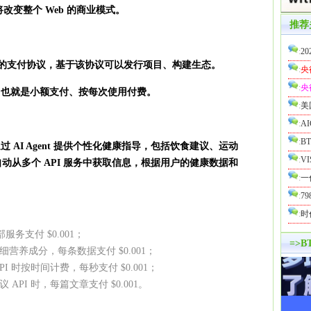
将改变整个 Web 的商业模式。
推荐
:
20
的支付协议，基于该协议可以发行项目、构建生态。
:
央
:
央
，也就是小额支付、按每次使用付费。
:
美
:
A
:
B
通过
AI Agent
提供个性化健康指导，包括饮食建议、运动
:
V
t 自动从多个 API 服务中获取信息，根据用户的健康数据和
:
一
:
7
:
时
务支付 $0.001；
=>
营养成分，每条数据支付 $0.001；
I 时按时间计费，每秒支付 $0.001；
PI 时，每篇文章支付 $0.001。