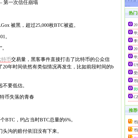
 —— 第一次信任崩塌
热门
.Gox 被黑，超过25,000枚BTC被盗。
:
2
:
华
.01。
:
李
”。
:
2
:
华
比特币
交易量，黑客事件直接打击了比特币的公众信
:
U
20年时间依然有类似情况再发生，比如前段时间的b
:
受
:
币
远不要低估。
:
比
— 比特币失落的青春
:
C
推荐
85万个BTC，约占当时BTC总量的6%。
:
币
:
币
门头沟的赔付依旧没有下来。