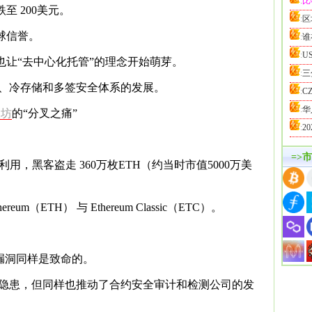
:
比
至 200美元。
:
区
球信誉。
:
谁
:
U
也让“去中心化托管”的理念开始萌芽。
:
三
、冷存储和多签安全体系的发展。
:
C
:
华
太坊
的“分叉之痛”
:
2
=>
用，黑客盗走 360万枚ETH（约当时市值5000万美
eum（ETH） 与 Ethereum Classic（ETC）。
漏洞同样是致命的。
大隐患，但同样也推动了合约安全审计和检测公司的发