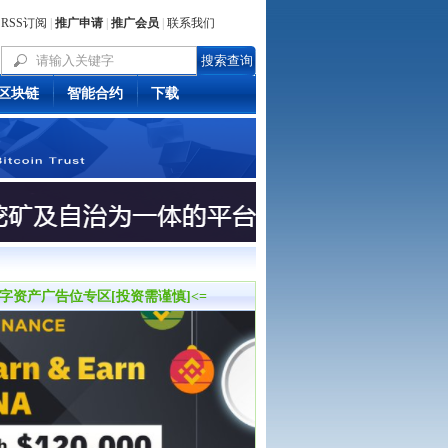
RSS订阅
|
推广申请
|
推广会员
|
联系我们
区块链
智能合约
下载
数字资产广告位专区[投资需谨慎]<=