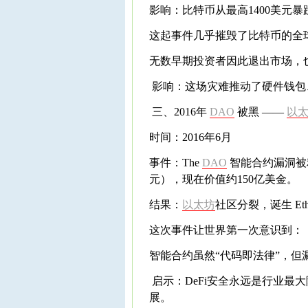
影响：比特币从最高1400美元暴跌
这起事件几乎摧毁了比特币的全
无数早期投资者因此退出市场，
影响：这场灾难推动了硬件钱包
三、2016年
DAO
被黑 ——
以
时间：2016年6月
事件：The
DAO
智能合约漏洞被利
元），现在价值约150亿美金。
结果：
以太坊
社区分裂，诞生 Ether
这次事件让世界第一次意识到：
智能合约虽然“代码即法律”，但
启示：DeFi安全永远是行业最
展。