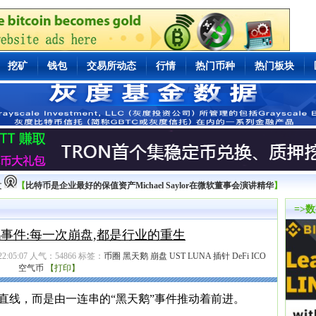
挖矿
钱包
交易所动态
行情
热门币种
热门板块
文
【
比特币是企业最好的保值资产Michael Saylor在微软董事会演讲精华
】
=>
事件:每一次崩盘,都是行业的重生
:05:07 人气：
54866
标签：
币圈
黑天鹅
崩盘
UST
LUNA
插针
DeFi
ICO
空气币
【打印】
直线，而是由一连串的“黑天鹅”事件推动着前进。