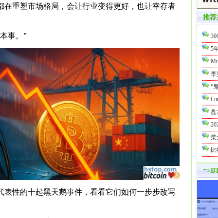
都在重塑市场格局，会让行业变得更好，也让幸存者
推荐
本事。”
:
3
:
5
:
M
:
李
:
“
:
Lu
:
盘
:
2
:
柴
:
比
=>
代表性的十起黑天鹅事件，看看它们如何一步步改写