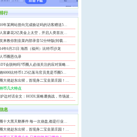
排行
010年某网站曾向完成验证码的访客赠送5…
人富豪花2亿美金上太空，开启人类首次…
笑来教你割韭菜内部录音52分钟版(转载…
014年6月21日 海西（福州）比特币沙龙
人币圈恩仇录
SDT会脱钩吗?币圈人必须关注的应对策略…
贿6000比特币1.25亿落马官员竟是币圈5…
圈大佬赵东出狱，首现身二宝韭菜庄园！…
特币几大特点
Z炉边对话全文：HODL策略遭挑战，市场波…
信息
圈十大黑天鹅事件:每一次崩盘,都是行业…
圈大佬赵东出狱，首现身二宝韭菜庄园！…