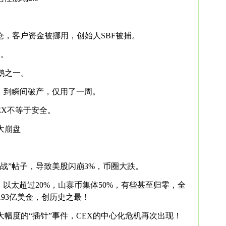
仓，客户资金被挪用，创始人SBF被捕。
失。
鹅之一。
，到瞬间破产，仅用了一周。
EX不等于安全。
大崩盘
战”帖子，导致美股闪崩3%，币圈大跌。
，以太超过20%，山寨币集体50%，有些甚至归零，全
193亿美金，创历史之最！
幅度的“插针”事件，CEX的中心化危机再次出现！