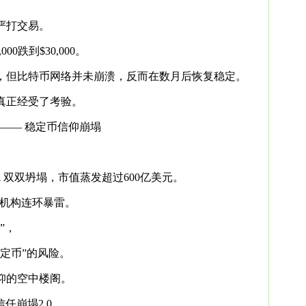
严打交易。
00跌到$30,000。
，但比特币网络并未崩溃，反而在数月后恢复稳定。
真正经受了考验。
—— 稳定币信仰崩塌
NA 双双坍塌，市值蒸发超过600亿美元。
er 等机构连环暴雷。
”，
定币”的风险。
仰的空中楼阁。
信任崩塌2.0