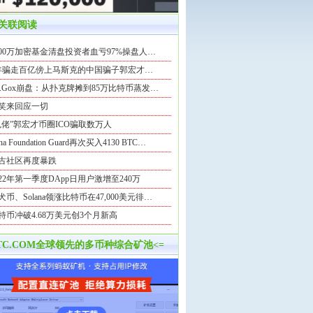
关联阅读
000万加密基金清盘投资者血亏97%操盘人…
年骗走百亿傍上马斯克的中国骗子郭宏才…
t.Gox崩盘：从扑克牌摊到85万比特币蒸发…
笑来回应一切
鬼佬”郭宏才币圈ICO骗取数万人
na Foundation Guard再次买入4130 BTC…
古社区再度暴跌
022年第一季度DApp日用户激增至240万
犬币、Solana领涨比特币在47,000美元徘…
特币冲破4.68万美元创3个月新高
BTC.COM全球领先的多币种综合矿池<=