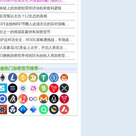
特币从不普度众生,只奖励跨越门槛的人…
块链上的加密犯罪经济动机和套利逻辑
在背叛以太坊？L2生态的真相
SDT会脱钩吗?币圈人必须关注的应对策略…
分之一的韩国富豪持有加密货币
Z炉边对话全文：HODL策略遭挑战，市场波…
人富豪花2亿美金上太空，开启人类首次…
025拥抱加密世界传统巨头纷纷入局加密货…
市值热门加密货币推荐<=