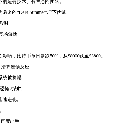
下的是有技术、有生态的团队。
来的“DeFi Summer”埋下伏笔。
形时。
球市场熔断
响，比特币单日暴跌50%，从$8000跌至$3800。
，清算连锁反应。
算系统被挤爆。
恐慌时刻”。
态迅速进化。
。
中国再度出手