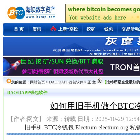
首 页
资讯
上新*空投
挖矿
钱包
交易所动
您的位置：
网站首页
>
DAO/DAPP钱包软件
> 正 文
【
比特币是企业最好的保值
DAO/DAPP钱包软件
如何用旧手机做个BTC
【作者:网文】 来源：转载 日期：2025-10-29 12:54
旧手机
BTC冷钱包
Electrum
electrum.org
私