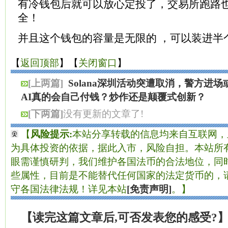
有冷钱包后就可以放心定投了，交易所跑路
全！
并且这个钱包的容量是无限的 ，可以装进半
【
返回顶部
】【
关闭窗口
】
[上两篇]
Solana深圳活动突遭取消，警方进
AI真的会自己付钱？炒作还是颠覆式创新？
[下两篇]
没有更新的文章了!
【
风险提示:
本站分享转载的信息均来自互联网，
为具体投资的依据，据此入市，风险自担。本站所有
眼需谨慎研判，我们维护各国法币的合法地位，同
些属性，目前是不能替代任何国家的法定货币的，
守各国法律法规！详见本站
[免责声明]
。】
【读完这篇文章后,可否发表您的感受?