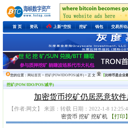
首 页
资讯
上新*空投
挖矿
钱包
交易所动
您的位置：
网站首页
>
挖矿(POW/IDO/POS/减半)
> 正 文
【
比特币是企业最好
挖矿(POW/IDO/POS/减半)
加密货币挖矿仍居恶意软件
【作者:网文】 来源：转载 日期：2022-1-8 12:25:
密货币
挖矿
挖矿机
【打印