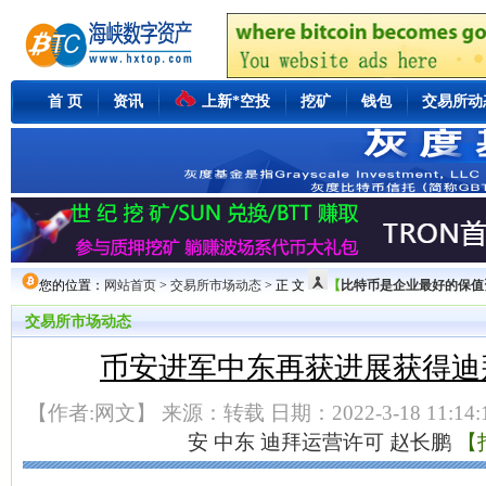
首 页
资讯
上新*空投
挖矿
钱包
交易所动
您的位置：
网站首页
>
交易所市场动态
> 正 文
【
比特币是企业最好的保值资产M
交易所市场动态
币安进军中东再获进展获得迪
【作者:网文】 来源：转载 日期：2022-3-18 11:14:
安
中东
迪拜运营许可
赵长鹏
【