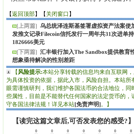
【
返回顶部
】【
关闭窗口
】
[上两篇]
乌总统泽连斯基签署虚拟资产法案使
发推文记录Filecoin信托发行一周年共31次进单持1
1826666美元
[下两篇]
汇丰银行加入The Sandbox提供教
想象亟待解决的性别差距
【
风险提示:
本站分享转载的信息均来自互联网，
为具体投资的依据，据此入市，风险自担。本站所有
眼需谨慎研判，我们维护各国法币的合法地位，同
些属性，目前是不能替代任何国家的法定货币的，
守各国法律法规！详见本站
[免责声明]
。】
【读完这篇文章后,可否发表您的感受?
0
0
0
0
0
0
0