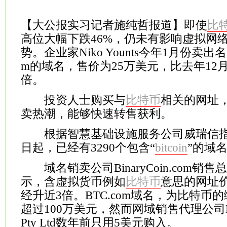
【大公报实习记者施纯哲报道】即使
比
高位大幅下跌46%，仍未有影响虚拟网
势。企业家Niko Younts今年1月份卖出名为Bit
m的域名，售价为25万美元，比去年12
倍。
投资人士购买与
比特币
相关的网址
卖热潮，能够快速转售获利。
根据智慧基础设施服务公司威瑞信指出
日起，已经有3290个包含“
bitcoin
”的域
域名销卖公司BinaryCoin.com销售总监
示，含虚拟货币例如
比特币
意思的网址
经升近3倍。BTC.com域名，为比特币
超过100万美元，然而网域销售代理公司Domai
Pty Ltd数年前只用5美元购入。