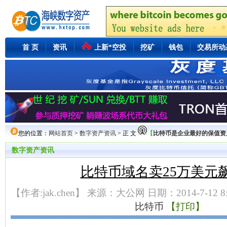
首 页
资讯
上新*空投
挖矿
钱包
交易所动
您的位置：
网站首页
>
数字资产资讯
> 正 文
【
比特币是企业最好的保值资产Mi
数字资产资讯
比特币域名卖25万美元飙
【作者:jak.chen】 来源：大公网 日期：2014-7-12 8
比特币
【打印】