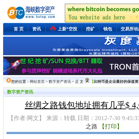
首 页
资讯
上新*空投
挖矿
钱包
交易所动
您的位置：
网站首页
>
数字资产资讯
> 正 文
【
比特币是企业最好的保值资产Mi
数字资产资讯
丝绸之路钱包地址拥有几乎$ 4,00
【作者:网文】 来源：转载 日期：2012-7-30 9:45:
之路
【打印】