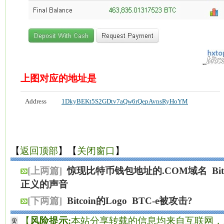
上图对应的地址是
Address
1DkyBEKt5S2GDtv7aQw6rQepAvnsRyHoYM
【
返回顶部
】【
关闭窗口
】
[上两篇]
惊现比特币钱包地址的.COM域名
B
正义的声音
[下两篇]
Bitcoin的Logo
BTC-e被攻击?
【
风险提示:
本站分享转载的信息均来自互联网，