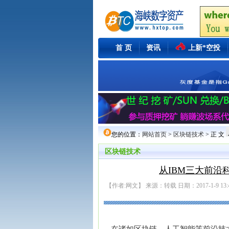
首 页
资讯
上新*空投
您的位置：
网站首页
>
区块链技术
> 正 文
区块链技术
从IBM三大前
【作者:网文】 来源：转载 日期：2017-1-9 13:4