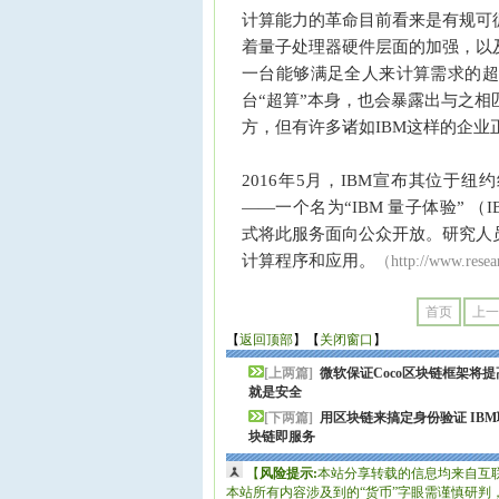
计算能力的革命目前看来是有规可
着量子处理器硬件层面的加强，以
一台能够满足全人来计算需求的超
台“超算”本身，也会暴露出与之
方，但有许多诸如IBM这样的企业
2016年5月，IBM宣布其位于纽约
——一个名为“IBM 量子体验” （IB
式将此服务面向公众开放。研究人
计算程序和应用。
（http://www.rese
首页
上一
【
返回顶部
】【
关闭窗口
】
[上两篇]
微软保证Coco区块链框架将
就是安全
[下两篇]
用区块链来搞定身份验证 IBM联
块链即服务
【
风险提示:
本站分享转载的信息均来自互
本站所有内容涉及到的“货币”字眼需谨慎研