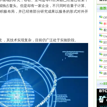
术领域的研究，谷歌、亚马逊等IT巨头都已经通过在某个
域独占鳌头。但是却有一家企业，不只同时在量子计算、
推荐
积极布局，并已经将部分研究成果以服务的形式对外开
:
O
:
李
:
看
:
U
觉 ，其技术实现复杂，目前仍广泛处于实验阶段。
:
区
:
I
:
比
:
2
:
元
:
拯
=>