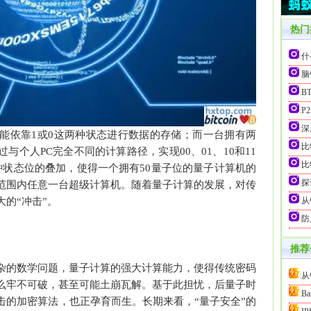
热门
:
什
:
脑
:
B
:
P
:
深
能依靠1或0这两种状态进行数据的存储；而一台拥有两
:
比
与个人PC完全不同的计算路径，实现00、01、10和11
:
比特
种状态位的叠加，使得一个拥有50量子位的量子计算机的
:
探
范围内任意一台超级计算机。随着量子计算的发展，对传
的“冲击”。
:
从
:
防
推荐
杂的数学问题，量子计算的强大计算能力，使得传统密码
:
从
么牢不可破，甚至可能土崩瓦解。基于此担忧，后量子时
:
B
击的加密算法，也正孕育而生。长期来看，“量子安全”的