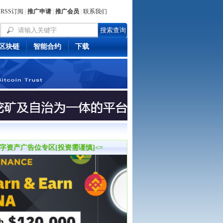
RSS订阅
|
推广申请
|
推广会员
|
联系我们
区块链
智能合约
下载
数字资产广告位专区[投资需谨慎]<=