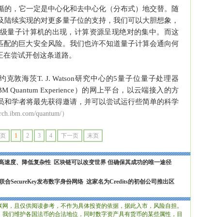
循的，它一定是中心化和去中心化（分布式）地交替。随
及陆续实现的对更多量子位的支持，我们可以大胆想象，
级量子计算机的出现，计算资源呈现绝对的集中。而这
相匹配的巨大安全风险。我们也许不知道量子计算会通向何
正在尝试开创这条道路。
约克敦海茨T. J. Watson研究中心的5量子位量子处理器
M Quantum Experience）的网上平台，以云端接入的方
员和学者将最先获得邀请，并可以尝试运行些简单的科学
arch.ibm.com/quantum/）
页
1
2
3
4
下一页
末页
提高速度、降低复杂性
区块链可以改变世界 但确保其成功的唯一途径
合SecureKey发布数字身份网络
这家名为Credits的初创公司推出区
联网，且仅供阅读参考，不作为具体投资的依据，据此入市，风险自担。
判，我们维护各国法币的合法地位，同时数字资产具有货币的某些属性，目