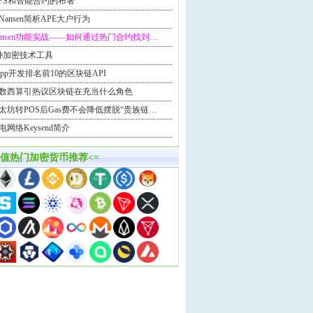
PFS和智能合约的布署
Nansen简析APE大户行为
ansen功能实战——如何通过热门合约找到…
种加密技术工具
app开发排名前10的区块链API
数西算引热议区块链在充当什么角色
太坊转POS后Gas费不会降低摆脱“贵族链…
电网络Keysend简介
市值热门加密货币推荐<=