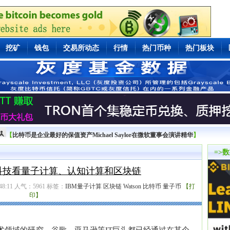
挖矿
钱包
交易所动态
行情
热门币种
热门板块
【
比特币是企业最好的保值资产Michael Saylor在微软董事会演讲精华
】
=>
沿科技看量子计算、认知计算和区块链
8:11 人气：
5961
标签：
IBM量子计算
区块链
Watson
比特币
量子币
【打
印】