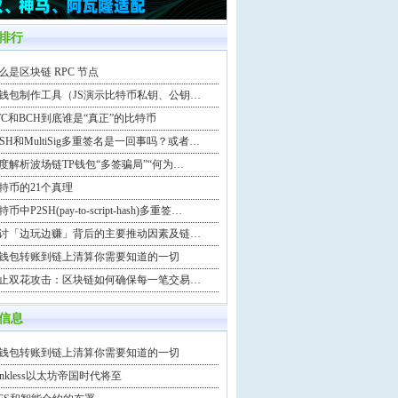
排行
么是区块链 RPC 节点
钱包制作工具（JS演示比特币私钥、公钥…
TC和BCH到底谁是“真正”的比特币
2SH和MultiSig多重签名是一回事吗？或者…
度解析波场链TP钱包“多签骗局”“何为…
特币的21个真理
币中P2SH(pay-to-script-hash)多重签…
讨「边玩边赚」背后的主要推动因素及链…
钱包转账到链上清算你需要知道的一切
止双花攻击：区块链如何确保每一笔交易…
信息
钱包转账到链上清算你需要知道的一切
ankless以太坊帝国时代将至