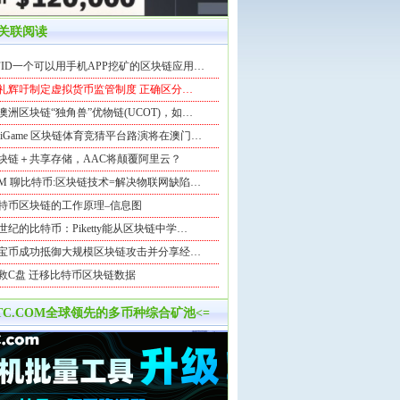
关联阅读
FID一个可以用手机APP挖矿的区块链应用…
礼辉吁制定虚拟货币监管制度 正确区分…
澳洲区块链“独角兽”优物链(UCOT)，如…
niGame 区块链体育竞猜平台路演将在澳门…
块链＋共享存储，AAC将颠覆阿里云？
BM 聊比特币:区块链技术=解决物联网缺陷…
特币区块链的工作原理–信息图
1世纪的比特币：Piketty能从区块链中学…
宝币成功抵御大规模区块链攻击并分享经…
救C盘 迁移比特币区块链数据
BTC.COM全球领先的多币种综合矿池<=