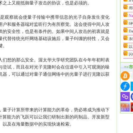
:
I
术之上又能抵御量子攻击的协议，也是必须的。
:
用
:
N
是观察就会使量子传输中携带信息的光子自身发生变化
:
6
用户和服务器端对监听行为有所察觉。这会使得中间人攻
供的安全性，也是有条件的。如果中间人攻击的初衷就是
:
D
量代替传统光纤网络基础设施后，量子纠缠的特性，又会
:
东
键。
:
以
:
闪
人们想的那么安全。渥太华大学研究团队在今年年初时表
与尝试，而且在对光子克隆时会在信道中引入可观测的噪
=>
机器，可以通过对量子通信网络中的光量子进行克隆以获
，量子计算所带来的计算能力的革命，势必将成为推动下
种计算能力的飞跃可以让我们研制出新的药制品、开发新型
、以及在海量数据中的实现快速检索。