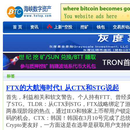
首 页
资讯
上新*空投
挖矿
钱包
交易所动
标签
FTX的大航海时代1 从CTX和STG说起
首先，利益相关和软文警告。个人持有FTT、曾经
了STG。TLDR：从CTX到STG，FTX战略绑定
两条现阶段的热点，通过IEO和独家上币帮用户锁
码的机会。CTX：韩国！韩国在3月10号完成了总
Crypto更友好，一方面这是在选举是获取用户支持