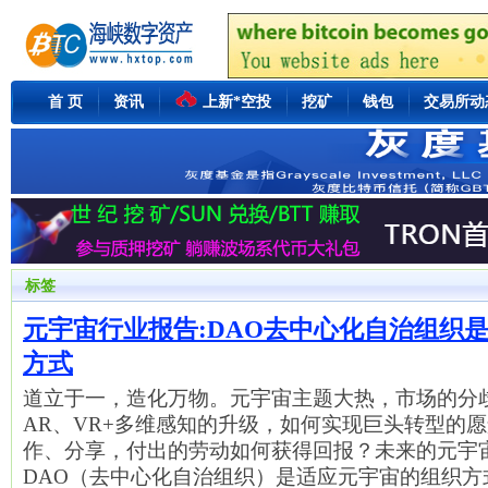
首 页
资讯
上新*空投
挖矿
钱包
交易所动
标签
元宇宙行业报告:DAO去中心化自治组织
方式
道立于一，造化万物。元宇宙主题大热，市场的分
AR、VR+多维感知的升级，如何实现巨头转型的
作、分享，付出的劳动如何获得回报？未来的元宇
DAO（去中心化自治组织）是适应元宇宙的组织方