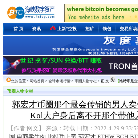
首 页
资讯
上新*空投
挖矿
钱包
交易所动
您的位置：
网站首页
>
全球市场行情
>
币圈人物专栏
> 正 文
【
比特币是企业
币圈人物专栏
郭宏才币圈那个最会传销的男人卖
Kol大户身后离不开那个带他
【作者:网文】 来源：转载 日期：2022-4-29 9:33:
圈
电商卖牛肉
比特币上帝
郭宏才
ETHW
BCH
BT