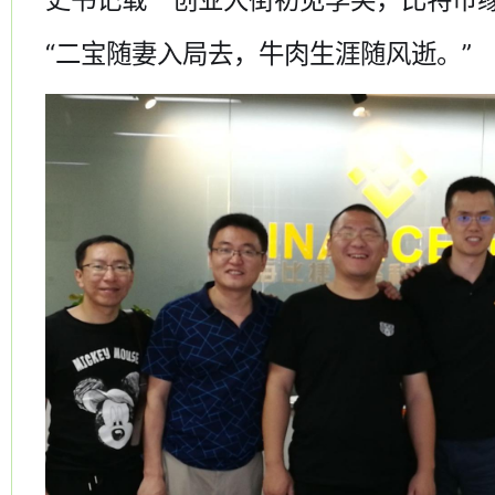
“二宝随妻入局去，牛肉生涯随风逝。”