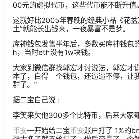
00元的虚拟代币，这些代币能不断升值
这就好比2005年春晚的经典小品《花盆
土”就能长出钱来，一夜暴富不是梦。
库神钱包发售半年后，多数买库神钱包的
h，当时eth没有1w块钱。
大家到微信群找郭宏才讨说法，郭宏才说
本了，白得一个钱包，还逼逼不停，让
群了。”
据二宝自己说 :
李笑来欠他300多个比特币，后来大家
一开始给二宝
账户打了 1%的
币安
币安