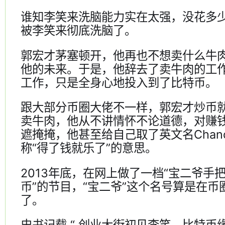
谁知李笑来洗脑能力实在太强，没花多
被李笑来彻底洗脑了。
郭宏才茅塞顿开，他再也不想卖什么牛
他的未来。于是，他辞去了卖牛肉的工
工作，只是全身心地投入到了比特币。
跟大部分币圈大佬不一样，郭宏才炒币
卖牛肉，他从不讲情怀不论道德，对赚
遮掩掩，他甚至给自己取了英文名Chandl
称“得了钱就乐了”的意思。
2013年底，在网上做了一档“宝二爷手
币”的节目，“宝二爷”这个名号算是在币
了。
史书记载 “ 创业大街初见李笑，比特币