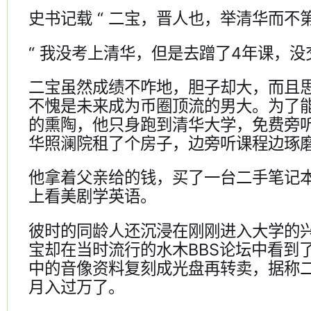
史书记载 “ 二宝，晋人也，举清华而不第
“ 我没考上清华，但是去蹭了4年课，没
二宝虽然成绩不咋地，胆子却大，而且
不愧是未来成为币圈顶流的男大。为了
的熏陶，他只身跑到清华大学，免费旁
华照澜院租了个房子，边旁听课程边琢
他拿着父亲给的钱，买了一台二手笔记
上看美剧学英语。
彼时的同龄人还沉浸在刚刚进入大学的
宝却在当时流行的水木BBS论坛中看到
中的音像资料复刻成光盘再转卖，据称
月入过万了。