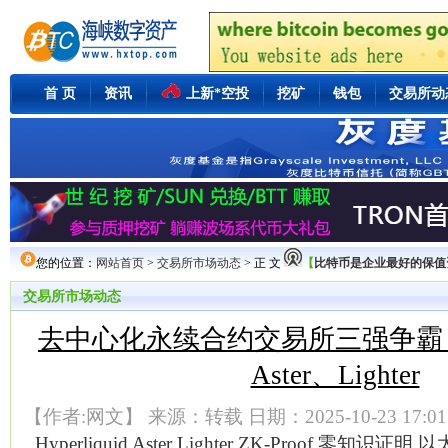
首 页
资讯
上新*空投
挖矿
钱包
交易所动
您的位置：
网站首页
>
交易所市场动态
> 正 文
【
比特币是企业最好的保值资产M
交易所市场动态
去中心化永续合约交易所三强争霸：Hyp
Aster、Lighter
【作者:网文】 来源：转载 日期：2025-10-23 17:01
Hyperliquid
Aster
Lighter
ZK-Proof
零知识证明
以