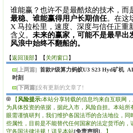
谁能赢？也许不是最酷炫的技术，而
最稳、谁能赢得用户长期信任
。在这场
X 马拉松里，速度、深度与信任正重新
含义。
未来的赢家，可能不是最早出
风浪中始终不翻船的。
【
返回顶部
】【
关闭窗口
】
[上两篇]
首款P级算力蚂蚁U3 S23 Hyd矿机
A
时刻
[下两篇]
没有更新的文章了!
【
风险提示:
本站分享转载的信息均来自互联网，
为具体投资的依据，据此入市，风险自担。本站所有
眼需谨慎研判，我们维护各国法币的合法地位，同
些属性，目前是不能替代任何国家的法定货币的，
守各国法律法规！详见本站
[免责声明]
。】