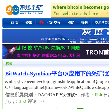
首 页
资讯
上新*空投
挖矿
钱包
交易所动
标签
BitWatch-Symbian平台Qt应用下的采矿
&nbsp;I'vebeendevelopingthislittleapplicationinQttog
C++languageandtheQtframework.WhileQtallowstheappli
信息所属类别：
DAO/DAPP钱包软件
作者：
fjbit
日
点击：
352
评论：
0