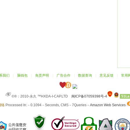
系我们
|
脑钱包
|
免责声明
|
广告合作
|
数据查询
|
意见反馈
|
常用
©®：2010-永久 ™HXDA-I-CAP.LTD
闽ICP备07059398号-4
51La
网络
Processed In:－0.1094－Seconds, CMS－7Queries－
Amazon Web Services