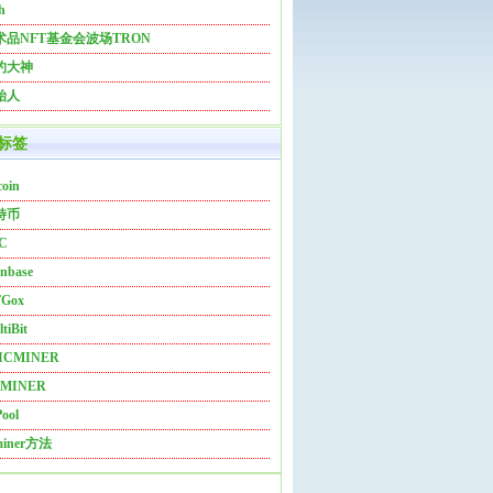
h
术品NFT基金会波场TRON
约大神
始人
标签
coin
特币
C
nbase
Gox
tiBit
ICMINER
MINER
ool
miner方法