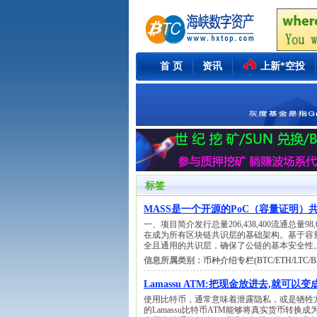
首 页
资讯
上新*空投
标签
MASS是一个开源的PoC（容量证明）
一、项目简介发行总量206,438,400流通总量98,02
在成为所有区块链共识层的基础架构。基于容
全且通用的共识层，确保了公链的基本安全性
信息所属类别：
币种介绍专栏(BTC/ETH/LTC/BN
Lamassu ATM:把现金放进去,就可以
使用比特币，通常意味着泄露隐私，或是牺牲
的Lamassu比特币ATM能够将真实货币转换成为