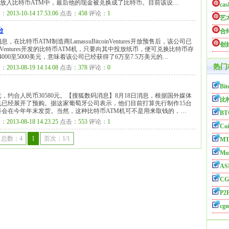
放入比特币ATM中，最后他的现金被兑换成了比特币。目前该设…
cas
：
2013-10-14 17.53.06
点击：
458
评论：
1
艺
台
合
比特币ATM制造商LamassuBitcoinVentures开放预售后，该公司已
创
coinVentures开发的比特币ATM机，只要向其中投放纸币，便可兑换比特币存
00至5000美元，意味着该公司已经获得了6万至7.5万美元的…
热门
：
2013-08-19 14.14.08
点击：
378
评论：
0
Bit
0美元，约合人民币30580元。【搜狐数码消息】8月18日消息，根据国外媒体
比
TM机已经展开了预购。据这家葡萄牙公司表示，他们目前打算先行制作15台
将会在今年年末发货。当然，这种比特币ATM机可不是用来取钱的，…
BT
：
2013-08-18 14.23.25
点击：
553
评论：
1
Coi
总数：4
1
页次：1/1
MT
Mul
AS
CG
P2P
cg