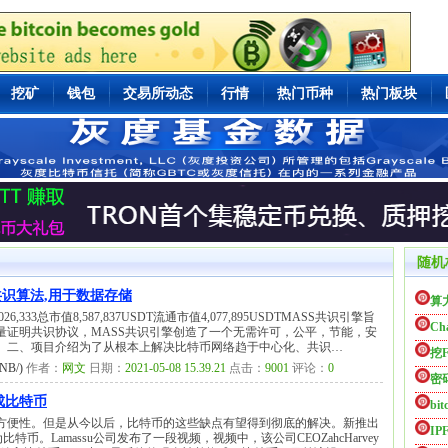
挖矿
钱包
交易所动态
行情
热门币种
热门板块
随机
共识算法,用于数据存储
算
6,333总市值8,587,837USDT流通市值4,077,895USDTMASS共识引擎旨
Cha
量证明共识协议，MASS共识引擎创造了一个无需许可，公平，节能，安
。二、项目介绍为了从根本上解决比特币网络趋于中心化、共识…
挖F
B/)
作者：
网文
日期：
2021-05-08 15.39.21
点击：
9001
评论：
0
密
变成比特币
bit
方便性。但是从今以后，比特币的这些缺点有望得到彻底的解决。新推出
IP
比特币。Lamassu公司发布了一段视频，视频中，该公司CEOZahcHarvey