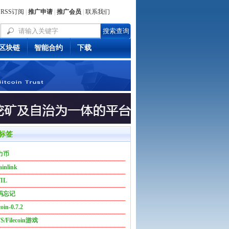
RSS订阅
|
推广申请
|
推广会员
|
联系我们
区块链
智能合约
下载
标签
力币
inlink
IL
码忘记
coin-0.7.2
FS/Filecoin游戏