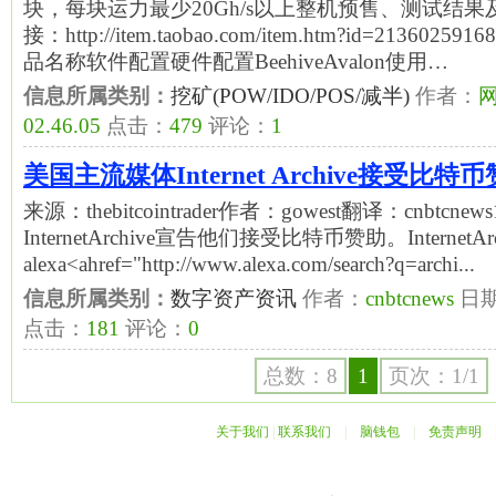
块，每块运力最少20Gh/s以上整机预售、测试结
接：http://item.taobao.com/item.htm?id=213
品名称软件配置硬件配置BeehiveAvalon使用…
信息所属类别：
挖矿(POW/IDO/POS/减半)
作者：
02.46.05
点击：
479
评论：
1
美国主流媒体Internet Archive接受比特
来源：thebitcointrader作者：gowest翻译：cnbtcne
InternetArchive宣告他们接受比特币赞助。InternetAr
alexa<ahref="http://www.alexa.com/search?q=archi...
信息所属类别：
数字资产资讯
作者：
cnbtcnews
日
点击：
181
评论：
0
总数：8
1
页次：1/1
关于我们
|
联系我们
|
脑钱包
|
免责声明