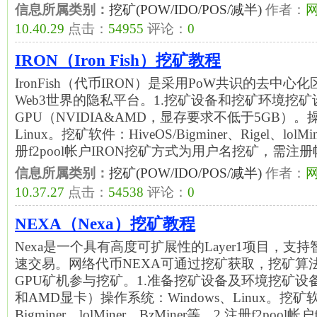
信息所属类别：
挖矿(POW/IDO/POS/减半)
作者：
10.40.29
点击：
54955
评论：
0
IRON（Iron Fish）挖矿教程
IronFish（代币IRON）是采用PoW共识的去中
Web3世界的隐私平台。1.挖矿设备和挖矿环境挖矿
GPU（NVIDIA&AMD，显存要求不低于5GB）。操
Linux。挖矿软件：HiveOS/Bigminer、Rigel、lolM
册f2pool帐户IRON挖矿方式为用户名挖矿，需
信息所属类别：
挖矿(POW/IDO/POS/减半)
作者：
10.37.27
点击：
54538
评论：
0
NEXA（Nexa）挖矿教程
Nexa是一个具有高度可扩展性的Layer1项目，
速交易。网络代币NEXA可通过挖矿获取，挖矿算法为
GPU矿机参与挖矿。1.准备挖矿设备及环境挖矿设备：
和AMD显卡）操作系统：Windows、Linux。挖矿软
Bigminer、lolMiner、BzMiner等。2.注册f2pool帐户