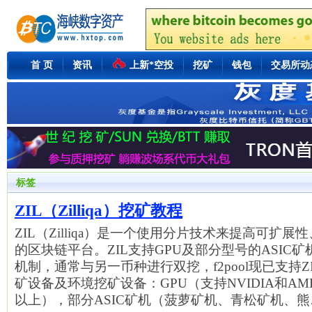
首 页
资讯
上新*空投
挖矿
钱包
交易所动
标签
ZIL（Zilliqa）挖矿教程
ZIL（Zilliqa）是一个使用分片技术来提高可扩
的区块链平台。ZIL支持GPU及部分型号的ASIC矿
机制，通常与另一币种进行双挖，f2pool现已支持ZI
矿设备及环境挖矿设备：GPU（支持NVIDIA和A
以上），部分ASIC矿机（菠萝矿机、青松矿机、熊