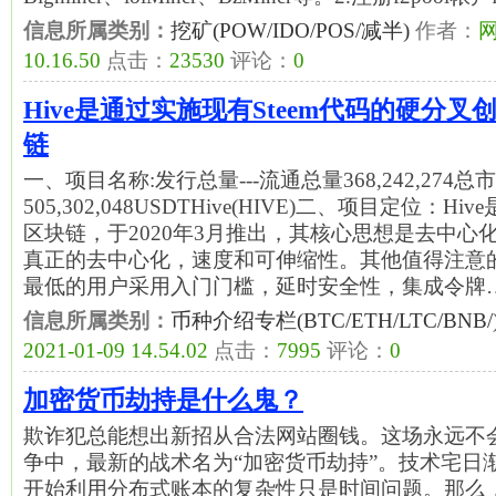
信息所属类别：
挖矿(POW/IDO/POS/减半)
作者：
10.16.50
点击：
23530
评论：
0
Hive是通过实施现有Steem代码的硬分叉
链
一、项目名称:发行总量---流通总量368,242,274总
505,302,048USDTHive(HIVE)二、项目定位：
区块链，于2020年3月推出，其核心思想是去中心化
真正的去中心化，速度和可伸缩性。其他值得注意
最低的用户采用入门门槛，延时安全性，集成令牌
信息所属类别：
币种介绍专栏(BTC/ETH/LTC/BNB/
2021-01-09 14.54.02
点击：
7995
评论：
0
加密货币劫持是什么鬼？
欺诈犯总能想出新招从合法网站圈钱。这场永远不
争中，最新的战术名为“加密货币劫持”。技术宅日
开始利用分布式账本的复杂性只是时间问题。那么