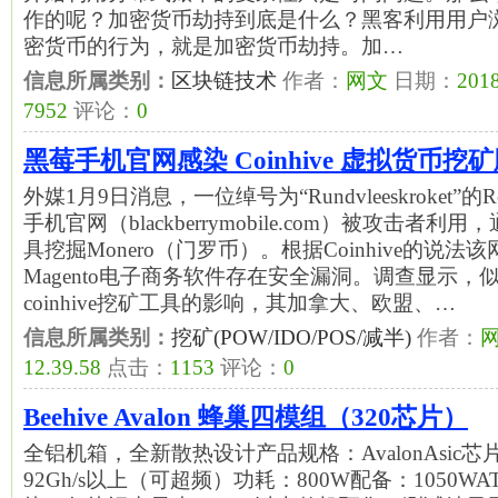
作的呢？加密货币劫持到底是什么？黑客利用用户
密货币的行为，就是加密货币劫持。加…
信息所属类别：
区块链技术
作者：
网文
日期：
2018
7952
评论：
0
黑莓手机官网感染 Coinhive 虚拟货币挖
外媒1月9日消息，一位绰号为“Rundvleeskroket”的
手机官网（blackberrymobile.com）被攻击者利用
具挖掘Monero（门罗币）。根据Coinhive的说
Magento电子商务软件存在安全漏洞。调查显示
coinhive挖矿工具的影响，其加拿大、欧盟、…
信息所属类别：
挖矿(POW/IDO/POS/减半)
作者：
12.39.58
点击：
1153
评论：
0
Beehive Avalon 蜂巢四模组（320芯片）
全铝机箱，全新散热设计产品规格：AvalonAsic芯
92Gh/s以上（可超频）功耗：800W配备：1050