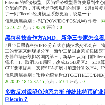
Filecoin的经济模型，因为经济模型最终关系到
分配的问题，其实就是游戏规则的制定。9月8号凌晨，F
了一则Filecoin经济模型系数更新，说是一个…
信息所属类别：
挖矿(POW/IDO/POS/减半)
作者：
12.16.27
点击：
9379
评论：
0
黑犇科技合作方AMD、新华三专家怎么看File
7月17日黑犇科技IPFS分布式存储技术交流会在上
三的专家来到现场分享。新华三是国企紫光集团旗下
务器市场份额排名国内第三，新华三认为目前Filec
需求：1、取消1GB扇区，改成32GB扇区2、SDR
CPU要求提高，支持SHA扩展可加速计算效率4、IP
信息所属类别：
币种介绍专栏(BTC/ETH/LTC/BNB/
2020-07-18 15.37.45
点击：
6104
评论：
0
多数反对观望鱼池系力挺 传统比特币矿业
Filecoin？