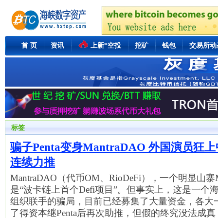
首 页
资讯
上新*空投
挖矿
钱包
交易所动
标签
骗子Penta变身MantraDAO 外国演员
连续力推
MantraDAO（代币OM、RioDeFi），一个明显山寨
是“波卡链上首个Defi项目”。但事实上，这是一
组织联手的骗局，目前已经募集了大量资金，各大
了得资本继Penta后再次助推，但假的终究没法成真，