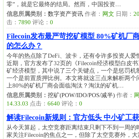
零”，就是它最终的结局。然而，中国投资…
信息所属类别：
数字资产资讯
作者：
网文
日期：
20
击：
7890
评论：
0
Filecoin发布最严苛挖矿模型 80%矿机
的怎么办？
今年的热点除了DeFi、波卡，还有令许多投资人爱恨交加
近期，官方发布了32页的《Filecoin经济模型白
矿经济模型，其中说了三个关键点，一个是惩罚机
一个是前置质押比例。本文将就这三点来解析两个
上80%的矿机厂商会面临淘汰？淘汰的矿机…
信息所属类别：
挖矿(POW/IDO/POS/减半)
作者：
14.33.03
点击：
6640
评论：
0
解读Filecoin新规则：官方低头 中小矿
从今天算起，太空竞赛距离结束只剩下不到一周的
家关注Filecoin的焦点之一，但除了太空竞赛外