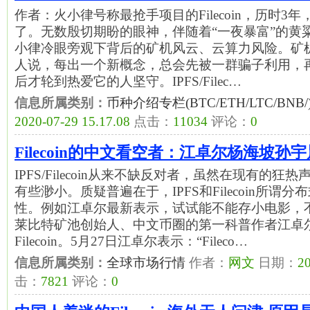
作者：火小律号称最抢手项目的Filecoin，历时3
了。无数殷切期盼的眼神，伴随着“一夜暴富”的黄
小律冷眼旁观下背后的矿机风云、云算力风险。矿机
人说，每出一个新概念，总会先被一群骗子利用，
后才轮到热爱它的人坚守。IPFS/Filec…
信息所属类别：
币种介绍专栏(BTC/ETH/LTC/BNB/
2020-07-29 15.17.08
点击：
11034
评论：
0
Filecoin的中文看空者：江卓尔杨海坡孙宇
IPFS/Filecoin从来不缺反对者，虽然在现有的
有些渺小。质疑普遍在于，IPFS和Filecoin所谓
性。例如江卓尔最新表示，试试能不能存小电影，
莱比特矿池创始人、中文币圈的第一科普作者江卓
Filecoin。5月27日江卓尔表示：“Fileco…
信息所属类别：
全球市场行情
作者：
网文
日期：
20
击：
7821
评论：
0