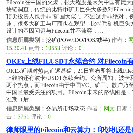
Filecoin在中国的火爆，很大程度是因为中国有
块链调查，传统的比特币矿工巨头大多数对Fileco
顶尖投资人也并非“矿圈大佬”。不过这并非绝对，
趣，很多大矿工与厂商也在观望。比特币矿机巨头方
设计的基因问题与Filecoin并不兼容，…
信息所属类别：
挖矿(POW/IDO/POS/减半)
作者：
15.30.41
点击：
10553
评论：
0
OKEx上线FILUSDT永续合约 对Filecoi
​OKEx近期对热点追逐甚猛，21日宣布即将上线File
上线的还有波卡/USDT永续合约​。众所周知，波卡和F
两个热点，而Filecoin由于中国VC、矿工、散户
中国区最受关注的项目。Filecoin未来的路线图是，
准期（后…
信息所属类别：
交易所市场动态
作者：
网文
日期
击：
5761
评论：
0
律师眼里的Filecoin和云算力：印钞机还