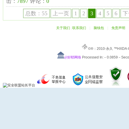
击：
7897
评论：
0
总数：55
上一页
1
2
3
4
5
6
下
关于我们
|
联系我们
|
脑钱包
|
免责声明
©®：2010-永久 ™HXDA-
@好耶网络
Processed In:－0.0859－Sec