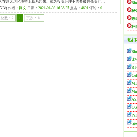
人在以太坊区块链上联系起来。成为投资经理不需要被最低资产…
Bi
B/)
作者：
网文
日期：
2021-01-08 16.36.25
点击：
4691
评论：
0
秘
总数：2
1
页次：1/1
陈
杯
热门
Bit
比
BT
Coi
MT
Mul
AS
CG
P2P
cg