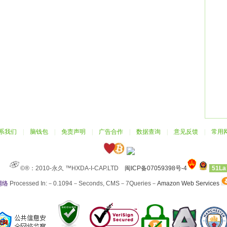
系我们
|
脑钱包
|
免责声明
|
广告合作
|
数据查询
|
意见反馈
|
常用
©®：2010-永久 ™HXDA-I-CAP.LTD
闽ICP备07059398号-4
51La
网络
Processed In:－0.1094－Seconds, CMS－7Queries－
Amazon Web Services