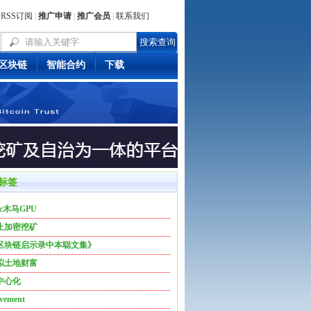
RSS订阅
|
推广申请
|
推广会员
|
联系我们
区块链
智能合约
下载
标签
c木马GPU
止加密挖矿
区块链启示录中本聪文集》
拟土地财富
中心化
vement