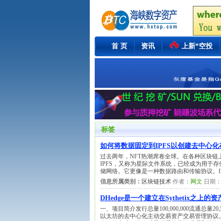
首 页
资讯
上新*空投
标签
如何将数据固定到IPFS以创建去中心
过去两年，NFT热潮席卷全球。在各种区块链
IPFS，又称为星际文件系统，已经成为用于存
储网络。它更像是一种数据路由和传输协议。I
信息所属类别：
区块链技术
作者：
网文
日期
DHedge是一个建立在Sythetix
一、项目简介发行总量100,000,000流通总量20,560
以太坊的去中心化主动交易资产交易管理协议。