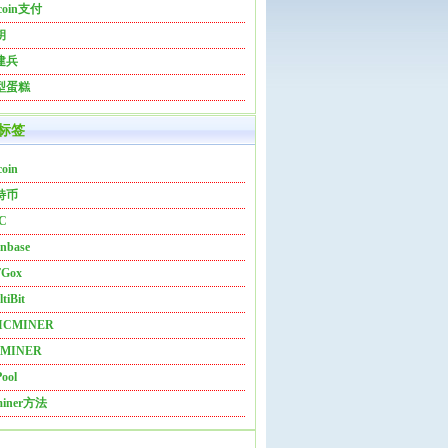
tcoin支付
钥
建兵
型蛋糕
标签
coin
特币
C
nbase
Gox
tiBit
ICMINER
MINER
ool
miner方法