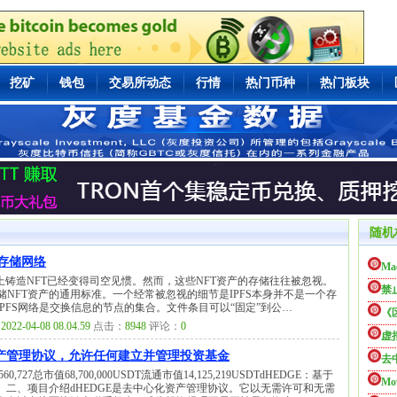
挖矿
钱包
交易所动态
行情
热门币种
热门板块
随机
化存储网络
Ma
上铸造NFT已经变得司空见惯。然而，这些NFT资产的存储往往被忽视。
禁
储NFT资产的通用标准。一个经常被忽视的细节是IPFS本身并不是一个存
PFS网络是交换信息的节点的集合。文件条目可以“固定”到公…
《
：
2022-04-08 08.04.59
点击：
8948
评论：
0
虚
之上的资产管理协议，允许任何建立并管理投资基金
去
,727总市值68,700,000USDT流通市值14,125,219USDTdHEDGE：基于
Mo
二、项目介绍dHEDGE是去中心化资产管理协议。它以无需许可和无需