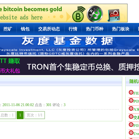
挖矿
钱包
交易所动态
行情
热门币种
热门板块
随机
FI
P
：
2011-11-06 21.00.02
点击：
301
评论：
3
A
总数：1
1
页次：1/1
交
FO
Uve