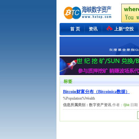
首 页
资讯
上新*空投
标签
Bitcoin财富分布（Bitcoinica数据）
%Population%Wealth
信息所属类别：
数字资产资讯
作者：
fjbit
日期