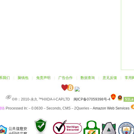
系我们
|
脑钱包
|
免责声明
|
广告合作
|
数据查询
|
意见反馈
|
常用
©®：2010-永久 ™HXDA-I-CAP.LTD
闽ICP备07059398号-4
51La
网络
Processed In:－0.0630－Seconds, CMS－2Queries－
Amazon Web Services