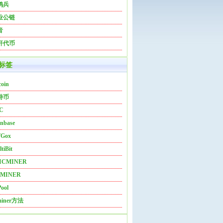
鸿兵
业公链
音
杆代币
标签
coin
特币
C
nbase
Gox
tiBit
ICMINER
MINER
ool
miner方法