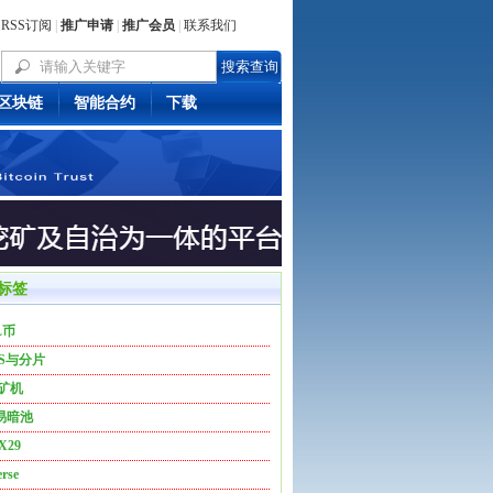
RSS订阅
|
推广申请
|
推广会员
|
联系我们
区块链
智能合约
下载
标签
L币
OS与分片
3矿机
易暗池
X29
rse