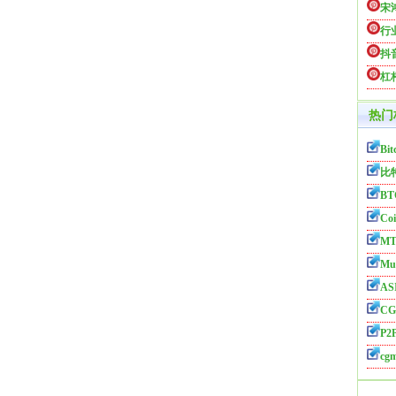
宋
行
抖
杠
热门
Bit
比
BT
Coi
MT
Mul
AS
CG
P2P
cg