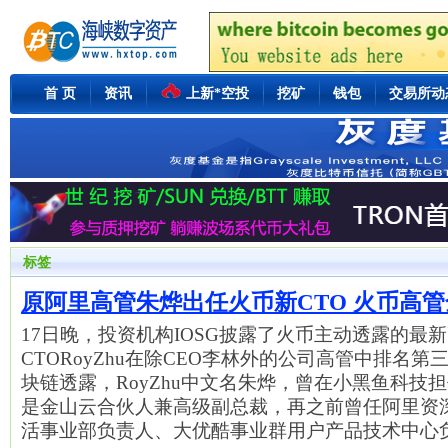
首 页
资讯
上新*空投
挖矿
钱包
交易所动
标签
原阿里高管朱烨出任火币新CTO 火币高
17日晚，投资机构IOSG披露了火币主动透露的最
CTORoyZhu在除CEO李林外的公司高管中排名
块链透露，RoyZhu中文名朱烨，曾在小黑鱼科技
是金山云合伙人兼高级副总裁，再之前曾任阿里资
活事业部负责人、大优酷事业群用户产品技术中心