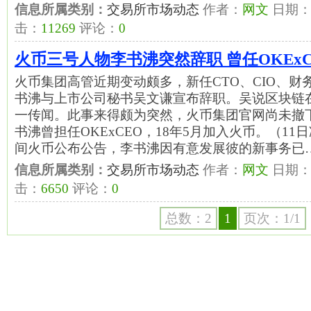
信息所属类别：
交易所市场动态
作者：
网文
日期
击：
11269
评论：
0
火币三号人物李书沸突然辞职 曾任OKEx
火币集团高管近期变动颇多，新任CTO、CIO、财
书沸与上市公司秘书吴文谦宣布辞职。吴说区块链
一传闻。此事来得颇为突然，火币集团官网尚未撤
书沸曾担任OKExCEO，18年5月加入火币。（11
间火币公布公告，李书沸因有意发展彼的新事务已
信息所属类别：
交易所市场动态
作者：
网文
日期
击：
6650
评论：
0
总数：2
1
页次：1/1