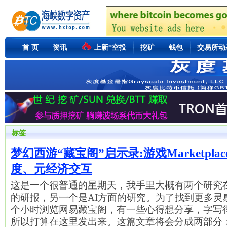
首 页
资讯
上新*空投
挖矿
钱包
交易所动
标签
梦幻西游“藏宝阁”启示录:游戏Marketpl
度、元经济交互
这是一个很普通的星期天，我手里大概有两个研究
的研报，另一个是AI方面的研究。为了找到更多灵
个小时浏览网易藏宝阁，有一些心得想分享，字写
所以打算在这里发出来。这篇文章将会分成两部分：1