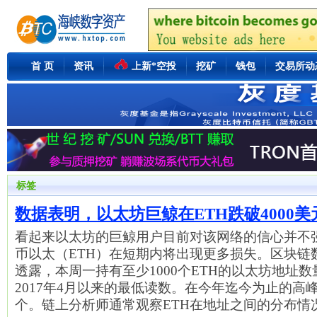
首 页
资讯
上新*空投
挖矿
钱包
交易所动
标签
数据表明，以太坊巨鲸在ETH跌破4000
看起来以太坊的巨鲸用户目前对该网络的信心并不
币以太（ETH）在短期内将出现更多损失。区块链数据分
透露，本周一持有至少1000个ETH的以太坊地址数
2017年4月以来的最低读数。在今年迄今为止的高峰期
个。链上分析师通常观察ETH在地址之间的分布情