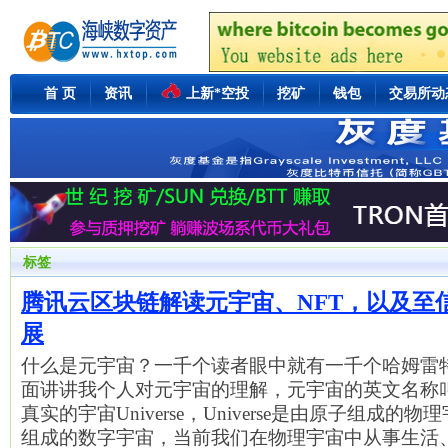
首 页
资讯
上新*空投
挖矿
钱包
交易所动
标签
腾讯云区块链解读元宇宙、NFT，以及至
展
什么是元宇宙？一千个读者眼中就有一千个哈姆雷
面讲讲我个人对元宇宙的理解，元宇宙的英文名称叫Me
真实的宇宙Universe，Universe是由原子组成的物理宇
组成的数字宇宙，当前我们在物理宇宙中从事生活