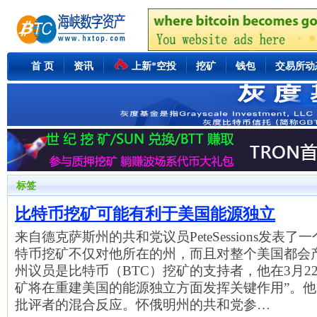
首 页
资讯
上新*空投
挖矿
钱包
交易所动
标签
比特币挖矿可能有利于美国能源独立
来自德克萨斯州的共和党议员PeteSessions发表
特币挖矿不仅对他所在的州，而且对整个美国都会
州议员是比特币（BTC）挖矿的支持者，他在3月2
矿将在重建美国的能源独立方面发挥关键作用”。
批评者的混合反应。怀俄明州的共和党参…