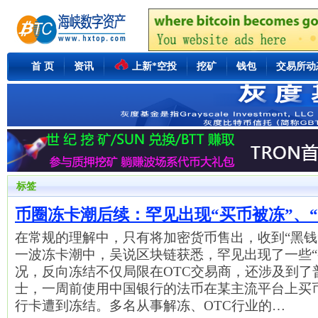
首 页
资讯
上新*空投
挖矿
钱包
交易所动
标签
币圈冻卡潮后续：罕见出现“买币被冻”、“
在常规的理解中，只有将加密货币售出，收到“黑钱
一波冻卡潮中，吴说区块链获悉，罕见出现了一些“
况，反向冻结不仅局限在OTC交易商，还涉及到了
士，一周前使用中国银行的法币在某主流平台上买
行卡遭到冻结。多名从事解冻、OTC行业的…