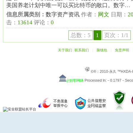
美国养老计划中唯一可以买比特币的敞口。数字…
信息所属类别：
数字资产资讯
作者：
网文
日期：
20
击：
13614
评论：
0
总数：5
1
页次：1/1
关于我们
|
联系我们
|
脑钱包
|
免责声明
©®：2010-永久 ™HXDA-
@好耶网络
Processed In:－0.1797－Sec