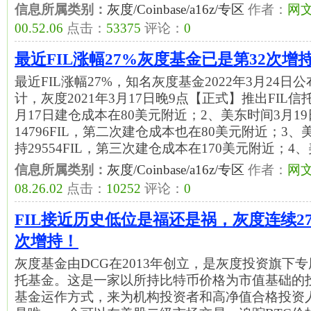
信息所属类别：
灰度/Coinbase/a16z/专区
作者：
网
00.52.06
点击：
53375
评论：
0
最近FIL涨幅27%灰度基金已是第32次增持
最近FIL涨幅27%，知名灰度基金2022年3月24日公
计，灰度2021年3月17日晚9点【正式】推出FIL信托
月17日建仓成本在80美元附近；2、美东时间3月1
14796FIL，第二次建仓成本也在80美元附近；3、
持29554FIL，第三次建仓成本在170美元附近；4
信息所属类别：
灰度/Coinbase/a16z/专区
作者：
网
08.26.02
点击：
10252
评论：
0
FIL接近历史低位是福还是祸，灰度连续27
次增持！
灰度基金由DCG在2013年创立，是灰度投资旗下
托基金。这是一家以所持比特币价格为市值基础的
基金运作方式，来为机构投资者和高净值合格投资人