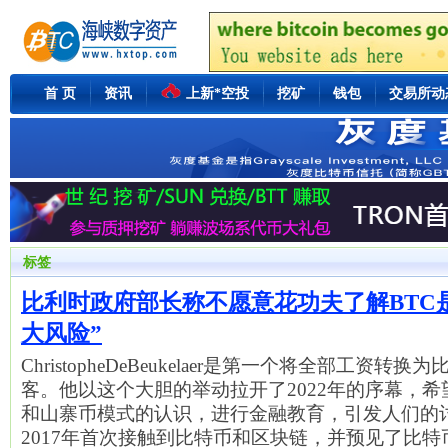
首 页
资讯
上新*空投
挖矿
钱包
交易所动
标签
比利时政府部长称不愿意花功夫了解BTC
大风险”
ChristopheDeBeukelaer是第一个将全部工资转
客。他以这个大胆的举动拉开了2022年的序幕，
和山寨币模式的认识，进行金融教育，引发人们的讨论。D
2017年首次接触到比特币和区块链，并预见了比特