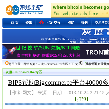
首 页
资讯
上新*空投
挖矿
钱包
交易所动
您的位置：
网站首页
>
灰度/Coinbase/a16z/专区
> 正 文
【
比特币是企业最好的
灰度/Coinbase/a16z/专区
BIPS帮助Bigcommerce平台40
【作者:网文】 来源： 日期：2013-10-24 2:21:15
【打印】