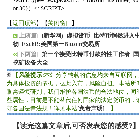
or 30}）</ SCRIPT>
【
返回顶部
】【
关闭窗口
】
[上两篇]
(新华网)"虚拟货币"比特币悄然进入
物
ExchB:美国第一Bitcoin交易所
[下两篇]
第一个接受比特币付款的性工作者
国
挖矿设备大全
【
风险提示:
本站分享转载的信息均来自互联网，
为具体投资的依据，据此入市，风险自担。本站所有
眼需谨慎研判，我们维护各国法币的合法地位，同
些属性，目前是不能替代任何国家的法定货币的，
守各国法律法规！详见本站
[免责声明]
。】
【读完这篇文章后,可否发表您的感受?
2
0
0
1
1
0
1