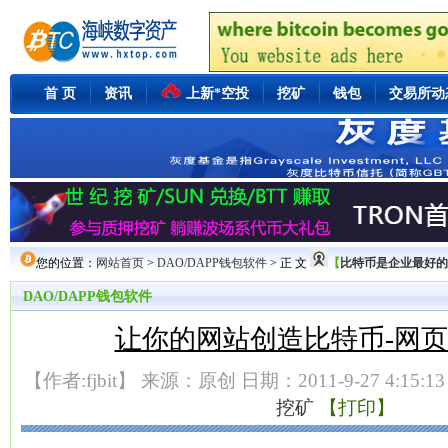
首 页
资讯
上新*空投
挖矿
钱包
交易所动
您的位置：
网站首页
>
DAO/DAPP钱包软件
> 正 文
【
比特币是企业最好的保值
DAO/DAPP钱包软件
让你的网站创造比特币-网
【作者:fjbit】 来源：原创 日期：2011-9-27 4:15:1
挖矿
【打印】