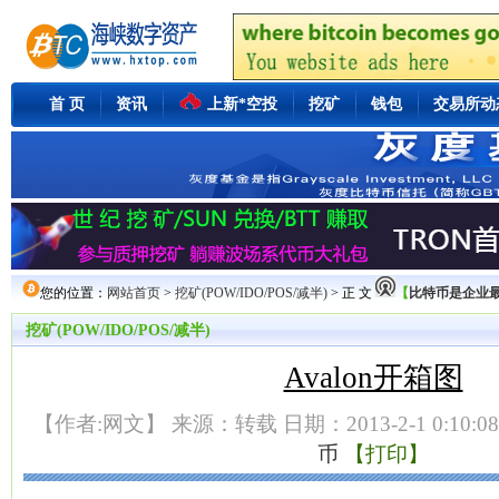
首 页
资讯
上新*空投
挖矿
钱包
交易所动
您的位置：
网站首页
>
挖矿(POW/IDO/POS/减半)
> 正 文
【
比特币是企业最好
挖矿(POW/IDO/POS/减半)
Avalon开箱图
【作者:网文】 来源：转载 日期：2013-2-1 0:10:0
币
【打印】