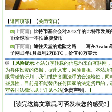
【
返回顶部
】【
关闭窗口
】
[上两篇]
比特币基金会对2013年的比特币发展
币全球唯一不怕通膨货币
[下两篇]
通往天堂的危险之路——写在Avalon
子网13年1月盈利2万BTC，价值40万美元
【
风险提示:
本站分享转载的信息均来自互联网，
为具体投资的依据，据此入市，风险自担。本站所有
眼需谨慎研判，我们维护各国法币的合法地位，同
些属性，目前是不能替代任何国家的法定货币的，
守各国法律法规！详见本站
[免责声明]
。】
【读完这篇文章后,可否发表您的感受?