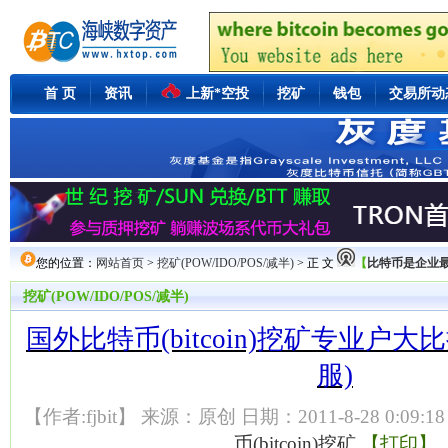
首 页
资讯
上新*空投
挖矿
钱包
交易所动
您的位置：
网站首页
>
挖矿(POW/IDO/POS/减半)
> 正 文
【
比特币是企业最好
挖矿(POW/IDO/POS/减半)
国外比特币(bitcoin)挖矿专业户
服)
【作者:fjbit】 来源：原创 日期：2011-8-28 0:09:1
币(bitcoin)挖矿
【打印】