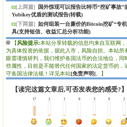
[上两篇]
国外惊现可以报告比特币“挖矿事故”
Yubikey优盾的测试报告(转载)
[下两篇]
如何组装一台廉价的Bitcoin挖矿“专机
具(支持短信、收益汇总分析功能)
【
风险提示:
本站分享转载的信息均来自互联网，
为具体投资的依据，据此入市，风险自担。本站所有
眼需谨慎研判，我们维护各国法币的合法地位，同
些属性，目前是不能替代任何国家的法定货币的，
守各国法律法规！详见本站
[免责声明]
。】
【读完这篇文章后,可否发表您的感受?
17
2
1
0
3
0
2