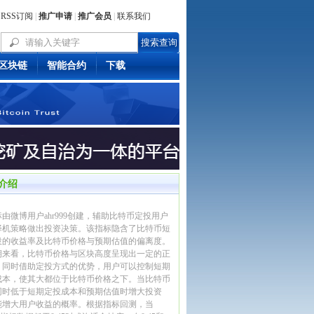
RSS订阅
|
推广申请
|
推广会员
|
联系我们
区块链
智能合约
下载
介绍
由微博用户ahr999创建，辅助比特币定投用户
择机策略做出投资决策。该指标隐含了比特币短
投的收益率及比特币价格与预期估值的偏离度。
期来看，比特币价格与区块高度呈现出一定的正
，同时借助定投方式的优势，用户可以控制短期
成本，使其大都位于比特币价格之下。当比特币
同时低于短期定投成本和预期估值时增大投资
能增大用户收益的概率。根据指标回测，当