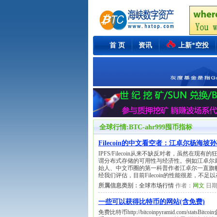
首 页
资讯
上新*空投
全球行情:BTC-ahr999囤币指标
Filecoin的中文看空者：江卓尔杨海坡孙
IPFS/Filecoin从来不缺反对者，虽然在现有
谓分布式存储的可用性与经济性。例如江卓尔
始人、中文币圈的第一科普作者江卓尔一直旗帜鲜明地看
经我们评估，目前Filecoin的性能很差，
所属信息类别：
全球市场行情
作者：
网文
日期
一些可以获得比特币的网站(含免费)
免费比特币http://bitcoinpyramid.com/statsB