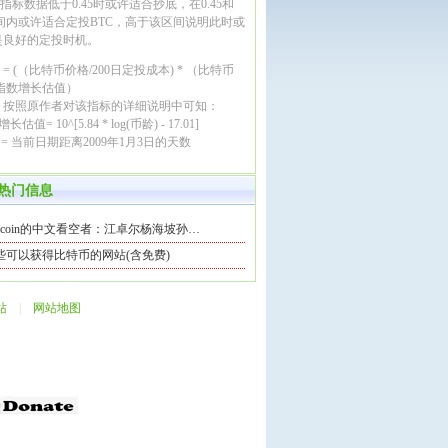
999指标数据低于0.45时或许适合抄底，在0.45和
区间内或许适合定投BTC，高于该区间说明此时或
是良好的定投时机。
99 = (（比特币价格/200日定投成本) * （比特币
/指数增长估值）
，按照原作者对该指标的详细说明中可知：
长估值= 10^[5.84 * log(币龄) - 17.01]
龄 = 当前日期距离2009年1月3日的天数
热门信息
ilecoin的中文看空者：江卓尔杨海坡孙…
些可以获得比特币的网站(含免费)
站
|
网站地图