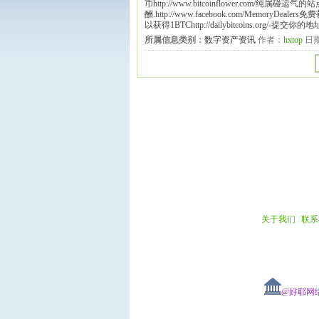
币http://www.bitcoinflower.com/纯属碰运气的站点h
酬.http://www.facebook.com/MemoryDea
以获得1BTChttp://dailybitcoins.org
所属信息类别：
数字资产资讯
作者：
hxtop
日
关于我们
|
联系
@好耶网