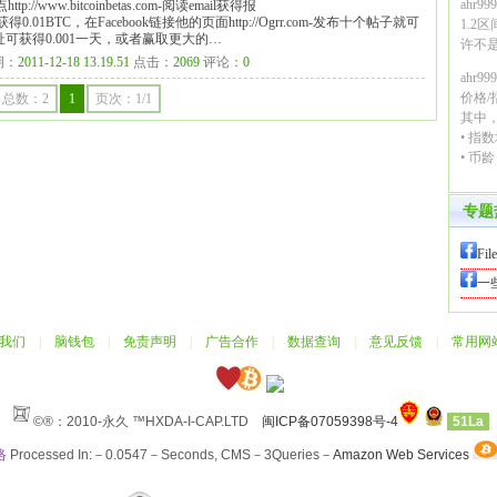
ahr
ttp://www.bitcoinbetas.com-阅读email获得报
lers免费获得0.01BTC，在Facebook链接他的页面http://Ogrr.com-发布十个帖子就可
1.2
/-提交你的地址可获得0.001一天，或者赢取更大的…
许不
期：
2011-12-18 13.19.51
点击：
2069
评论：
0
ahr9
价格
总数：2
1
页次：1/1
其中
• 指数增
• 币
专题
F
一
我们
|
脑钱包
|
免责声明
|
广告合作
|
数据查询
|
意见反馈
|
常用网
©®：2010-永久 ™HXDA-I-CAP.LTD
闽ICP备07059398号-4
51La
络
Processed In:－0.0547－Seconds, CMS－3Queries－
Amazon Web Services