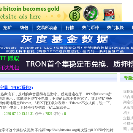
挖矿
钱包
交易所动态
行情
热门币种
热门板块
专题
宇晨（POC系列3)
该指标
的狂热声浪下，反对的声音显得有些渺小。质疑普遍在于，IPFS和Filecoin所
结合
最新表示，试试能不能存小电影，不能的话就不要理它了。莱比特矿池创
期定
空Filecoin。5月27日江卓尔表示：“Filecoin不少人问，说一下。
不足以存储小电影，且经济模型错误（矿工靠部分…
从长
相关
：
2020-07-10 15.14.31
点击：
7821
评论：
0
定投
价格
额，
itcoin金字塔这个操纵较复杂.不推荐http://dailybitcoins.org每次送出0.00050个比特