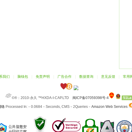
系我们
|
脑钱包
|
免责声明
|
广告合作
|
数据查询
|
意见反馈
|
常用
©®：2010-永久 ™HXDA-I-CAP.LTD
闽ICP备07059398号-4
51La
网络
Processed In:－0.0684－Seconds, CMS－2Queries－
Amazon Web Services