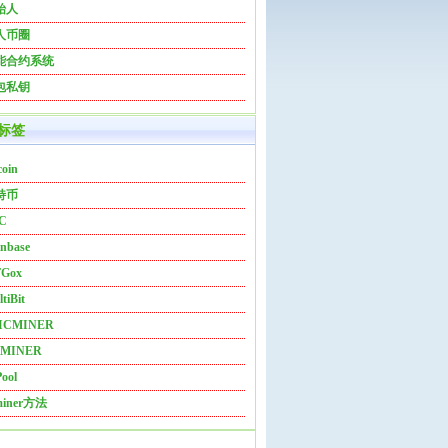
始人
人币圈
能合约系统
包私钥
标签
coin
特币
C
nbase
Gox
tiBit
ICMINER
MINER
ool
miner方法