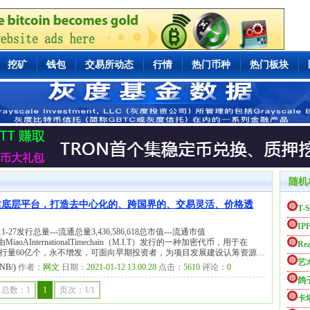
挖矿
钱包
交易所动态
行情
热门币种
热门板块
随机
块链技术构建底层平台，打造去中心化的、跨国界的、交易灵活、价格透
T-S
IP
1-27发行总量---流通总量3,436,586,618总市值---流通市值
是由MiaoAInternationalTimechain（M.I.T）发行的一种加密代币，用于在
Rea
总发行量60亿个，永不增发，可面向早期投资者，为项目发展建设认筹资源…
艺
B/)
作者：
网文
日期：
2021-01-12 13.00.28
点击：
5610
评论：
0
鸽
总数：1
1
页次：1/1
卡