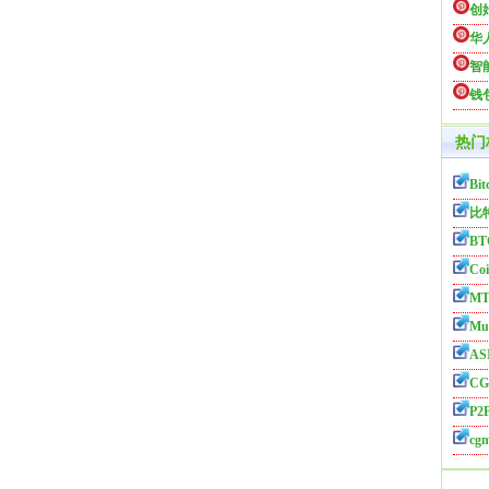
创
华
智
钱
热门
Bit
比
BT
Coi
MT
Mul
AS
CG
P2P
cg