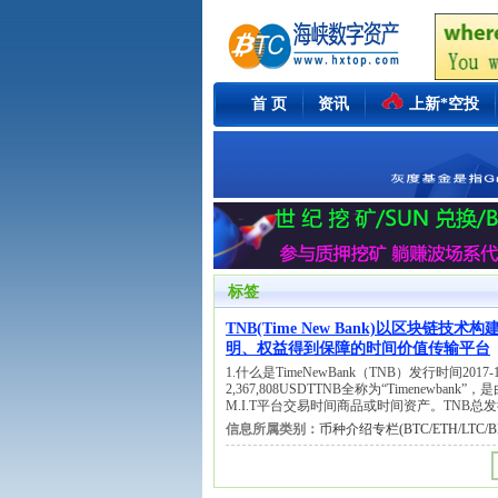
首 页
资讯
上新*空投
标签
TNB(Time New Bank)以区
明、权益得到保障的时间价值传输平台
1.什么是TimeNewBank（TNB）发行时间2017-1
2,367,808USDTTNB全称为“Timenewbank”，
M.I.T平台交易时间商品或时间资产。TNB
信息所属类别：
币种介绍专栏(BTC/ETH/LTC/BN