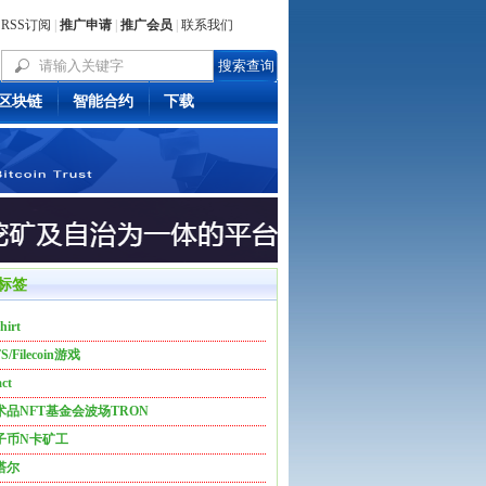
RSS订阅
|
推广申请
|
推广会员
|
联系我们
区块链
智能合约
下载
标签
hirt
FS/Filecoin游戏
ct
术品NFT基金会波场TRON
子币N卡矿工
塔尔