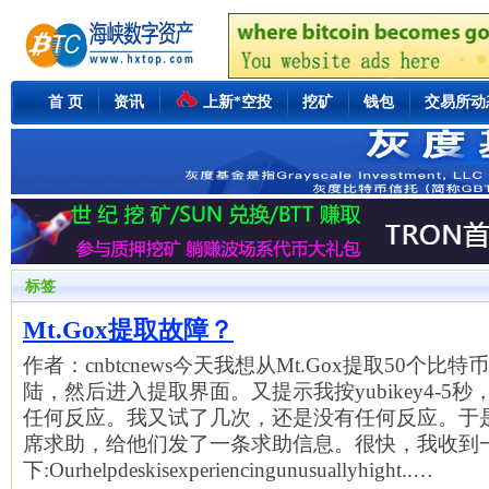
首 页
资讯
上新*空投
挖矿
钱包
交易所动
标签
Mt.Gox提取故障？
作者：cnbtcnews今天我想从Mt.Gox提取50个比特
陆，然后进入提取界面。又提示我按yubikey4-5
任何反应。我又试了几次，还是没有任何反应。于是，
席求助，给他们发了一条求助信息。很快，我收到
下:Ourhelpdeskisexperiencingunusuallyhight..…