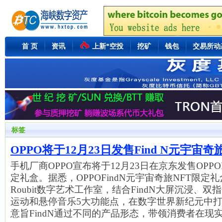
首 页
资讯
上新*空投
挖矿
钱包
交易所动
标签
OPPO将于12月23日发售Find N元宇宙
手机厂商OPPO宣布将于12月23日在京东发售OPPO
定礼盒。据悉，OPPOFindN元宇宙奇旅NFT限定
Roubit数字艺术工作室，结合FindN大屏沉浸、
运动和悬停音乐5大功能点，在数字世界新纪元中
意旨FindN通过不同的产品形态，带领消费者在现