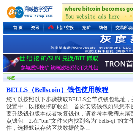
首 页
资讯
上新*空投
挖矿
钱包
交易所动
标签
BELLS（Bellscoin）钱包使用教程
您可以按照以下步骤获取BELLS全节点钱包地址，并将
设置中，以接收挖矿收益。首次安装钱包如果您不
要升级钱包版本或者恢复钱包，请参考本教程末尾部
点钱包。2.在“bin”文件夹内找到名为“bells-qt”的文件。3
件，选择默认存储区块数据的路…