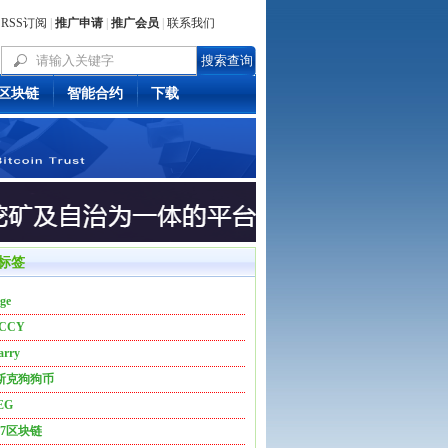
RSS订阅
|
推广申请
|
推广会员
|
联系我们
区块链
智能合约
下载
标签
ge
CCY
arry
斯克狗狗币
EG
17区块链