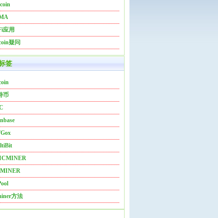
coin
MA
Fi应用
tcoin疑问
标签
coin
特币
C
nbase
Gox
tiBit
ICMINER
MINER
ool
miner方法