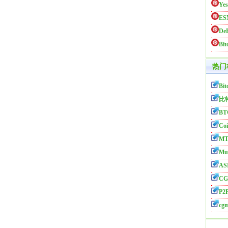
Yes
ES
De
Bi
热门
Bit
比
BT
Coi
MT
Mul
AS
CG
P2P
cg