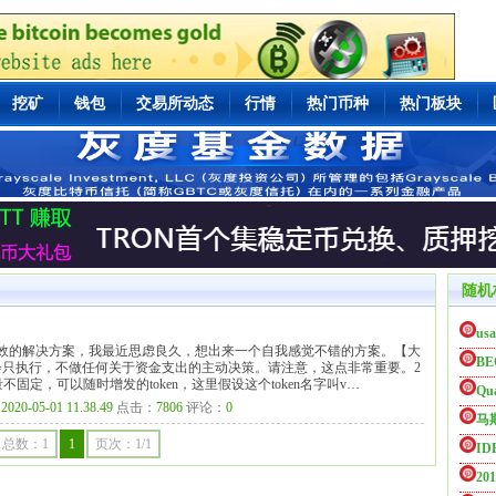
挖矿
钱包
交易所动态
行情
热门币种
热门板块
随机
usa
有效的解决方案，我最近思虑良久，想出来一个自我感觉不错的方案。【大
BE
会只执行，不做任何关于资金支出的主动决策。请注意，这点非常重要。2
总量不固定，可以随时增发的token，这里假设这个token名字叫v…
Qu
：
2020-05-01 11.38.49
点击：
7806
评论：
0
马
总数：1
1
页次：1/1
ID
20