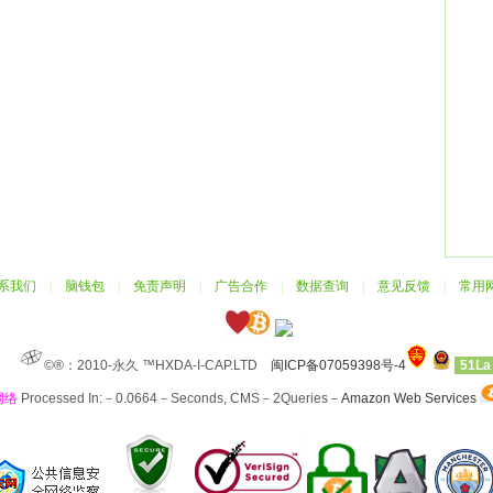
系我们
|
脑钱包
|
免责声明
|
广告合作
|
数据查询
|
意见反馈
|
常用
©®：2010-永久 ™HXDA-I-CAP.LTD
闽ICP备07059398号-4
51La
网络
Processed In:－0.0664－Seconds, CMS－2Queries－
Amazon Web Services