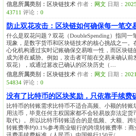
信息所属类别：
区块链技术
作者：
网文
日期：
2025
43711
评论：
0
防止双花攻击：区块链如何确保每一笔交
什么是双花问题？双花（DoubleSpending）指
现象，是数字货币和区块链技术的核心挑战之一。
心化机构通过实时记账确保交易唯一性，而区块链
成为潜在威胁。例如，攻击者可能在交易未确认前
双花），或通过篡改已确认的区块历史（…
信息所属类别：
区块链技术
作者：
网文
日期：
2021
54834
评论：
0
没有了比特币的区块奖励，只依靠手续费
比特币的转账需求比特币不适合高频、小额的转账
用法币，毕竟任何主权国家都不会轻易放弃法定货
取代）。所以比特币转账适合的是低频、大额、跨
转账费率约0.1%参考商业银行的跨境转账费率：商业
讯费手续费标准（人民币）中国银行150元/…