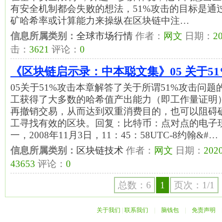
有安全机制都会失败的想法，51%攻击的目标是通
矿哈希率或计算能力来操纵在区块链中注…
信息所属类别：
全球市场行情
作者：
网文
日期：
20
击：
3621
评论：
0
《区块链启示录：中本聪文集》05 关于5
05关于51%攻击本章解答了关于所谓51%攻击问
工获得了大多数的哈希值产出能力（即工作量证明
再撤销交易，从而达到双重消费目的，也可以阻碍
工寻找有效的区块。回复：比特币：点对点的电子
一，2008年11月3日，11：45：58UTC-8约翰&#…
信息所属类别：
区块链技术
作者：
网文
日期：
2020
43653
评论：
0
总数：6
1
页次：1/1
关于我们
|
联系我们
|
脑钱包
|
免责声明