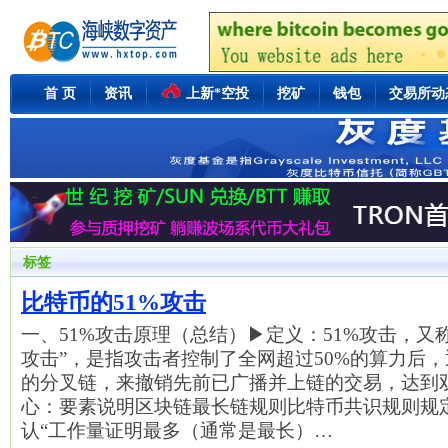
首 页
资讯
上新*空投
挖矿
钱包
交易所动
标签
比特币的51%攻击
一、51%攻击原理（总结）▶定义：51%攻击，又称
攻击”，是指攻击者控制了全网超过50%的算力后
的分叉链，来撤销先前已广播并上链的交易，达到
心：要素说明区块链最长链规则比特币共识规则规
认“工作量证明最多（通常是最长）…