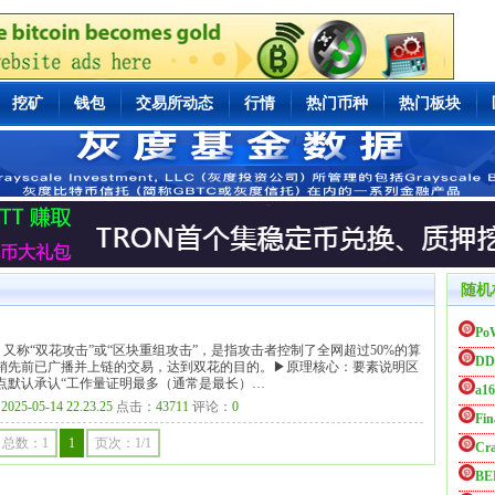
挖矿
钱包
交易所动态
行情
热门币种
热门板块
随机
Po
，又称“双花攻击”或“区块重组攻击”，是指攻击者控制了全网超过50%的算
D
销先前已广播并上链的交易，达到双花的目的。▶原理核心：要素说明区
点默认承认“工作量证明最多（通常是最长）…
a1
：
2025-05-14 22.23.25
点击：
43711
评论：
0
Fin
总数：1
1
页次：1/1
Cr
BE