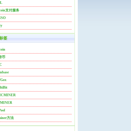
L
tcoin支付服务
NSO
ty
标签
coin
特币
C
nbase
Gox
tiBit
ICMINER
MINER
ool
miner方法