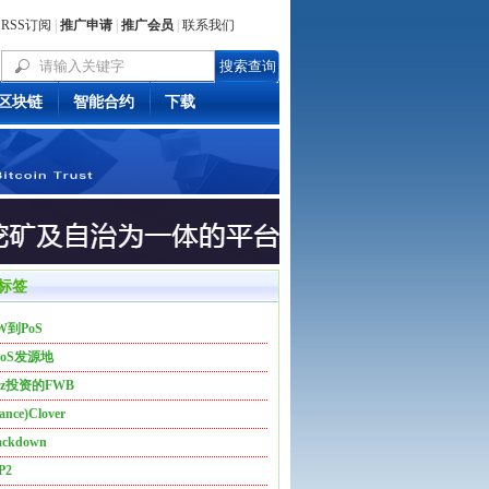
RSS订阅
|
推广申请
|
推广会员
|
联系我们
区块链
智能合约
下载
标签
W到PoS
DoS发源地
6z投资的FWB
ance)Clover
ackdown
P2