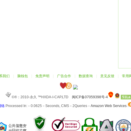
系我们
|
脑钱包
|
免责声明
|
广告合作
|
数据查询
|
意见反馈
|
常用
©®：2010-永久 ™HXDA-I-CAP.LTD
闽ICP备07059398号-4
51La
网络
Processed In:－0.0625－Seconds, CMS－2Queries－
Amazon Web Services