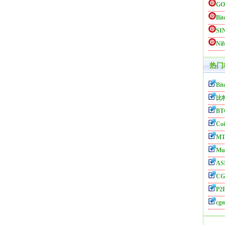
GO
Bi
SI
Nif
热门
Bit
比
BT
Coi
MT
Mul
AS
CG
P2P
cg