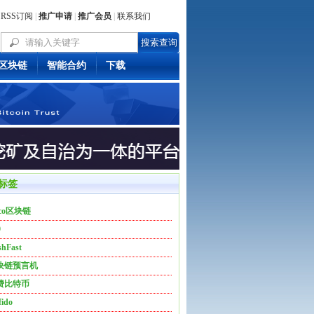
RSS订阅
|
推广申请
|
推广会员
|
联系我们
区块链
智能合约
下载
标签
co区块链
9
shFast
块链预言机
费比特币
ido