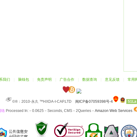
系我们
|
脑钱包
|
免责声明
|
广告合作
|
数据查询
|
意见反馈
|
常用
©®：2010-永久 ™HXDA-I-CAP.LTD
闽ICP备07059398号-4
51La
网络
Processed In:－0.0625－Seconds, CMS－2Queries－
Amazon Web Services