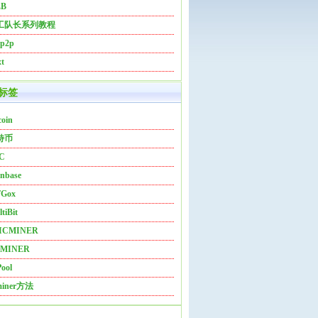
B
工队长系列教程
bp2p
t
标签
coin
特币
C
nbase
Gox
tiBit
ICMINER
MINER
ool
miner方法