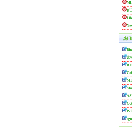
ML
矿
Li
Nex
热门
Bit
比
BT
Coi
MT
Mul
AS
CG
P2P
cg