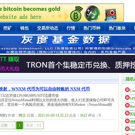
挖矿
钱包
交易所动态
行情
热门币种
热门板块
随机
络的映射，WNXM 代币为可以自由转账的 NXM 代币
Co
32总市值129,668,689USDT流通市值
S1
NXM)二、项目定位NexusMutual利用以太坊的强大功能，使人们无需保险公司即可共
式，背后有一个风险共担池。资金池由持有NXMtoken（NexusMutual的
Ha
区
B/)
作者：
网文
日期：
2021-01-09 14.32.23
点击：
3622
评论：
0
消
总数：1
1
页次：1/1
Onf