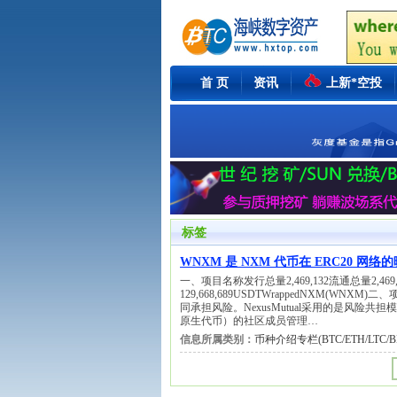
首 页
资讯
上新*空投
标签
WNXM 是 NXM 代币在 ERC20 网
一、项目名称发行总量2,469,132流通总量2,469,1
129,668,689USDTWrappedNXM(W
同承担风险。NexusMutual采用的是风险共担模
原生代币）的社区成员管理…
信息所属类别：
币种介绍专栏(BTC/ETH/LTC/BN