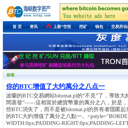
首 页
资讯
上新*空投
挖矿
钱包
交易所动
标签
你的BTC增值了大约萬分之八点一
波蘭的BTC交易網站bitomat.pl的“不見”了，導致大約
間蒸發”——這相當於總貨幣量的萬分之八，於是
些BTC消失了，而不是被bitomat.pl的所有者隱
的BTC大約增值了萬分之八點一。<pstyle="BORDER
WIDTH:0px;PADDING-RIGHT:0px;PADDING-LEF